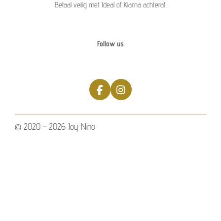
Betaal veilig met Ideal of Klarna achteraf.
Follow us
F
I
a
n
c
s
e
t
© 2020 - 2026 Joy Nino
b
a
o
g
o
r
k
a
m