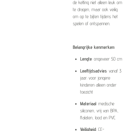
de ketting niet alleen leuk om
te dragen, maar ook veilig
om op te bijten tijdens het
spelen of ontspannen.
Belangrijke kenmerken:
Lengte
: ongeveer 50 cm
Leeftijdsadvies
: vanaf 3
jaar; voor jongere
kinderen alleen onder
toezicht
Materiaal
: medische
siliconen, vrij van BPA,
ftalaten, lood en PVC
Veiligheid
: CE-