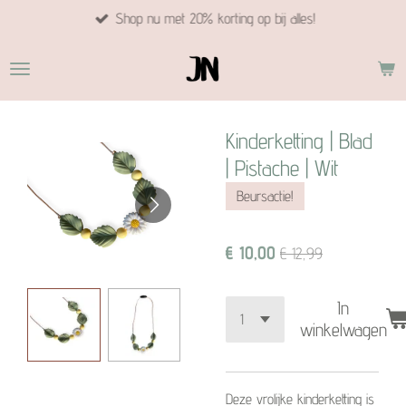
Shop nu met 20% korting op bij alles!
Ga
direct
naar
de
hoofdinhoud
Kinderketting | Blad
| Pistache | Wit
Beursactie!
€ 10,00
€ 12,99
In
winkelwagen
Deze vrolijke kinderketting is