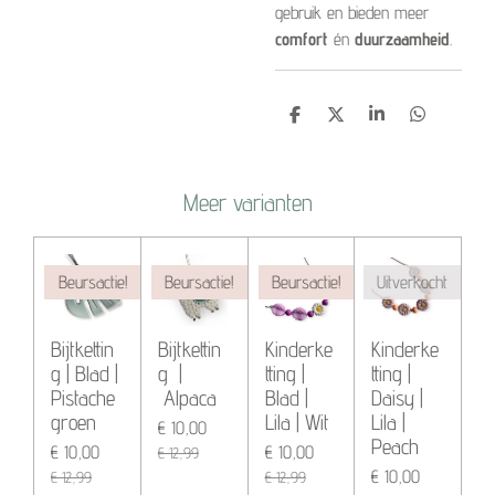
gebruik en bieden meer
comfort
én
duurzaamheid
.
D
D
S
D
e
e
h
e
l
e
a
l
e
l
r
e
n
e
n
Meer varianten
Beursactie!
Beursactie!
Beursactie!
Uitverkocht
Bijtkettin
Bijtkettin
Kinderke
Kinderke
g | Blad |
g |
tting |
tting |
Pistache
Alpaca
Blad |
Daisy |
groen
Lila | Wit
Lila |
€ 10,00
Peach
€ 10,00
€ 10,00
€ 12,99
€ 10,00
€ 12,99
€ 12,99