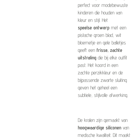
perfect voor modebewuste
kinderen die houden van
kleur en stijl. Het
speelse ontwerp
met een
pistache groen blad, wit
bloemetje en gele balletjes
geeft een
frisse, zachte
uitstraling
die bij elke outfit
past. Het koord in een
zachte perzikkleur en de
bijpassende zwarte sluiting
geven het geheel een
subtiele, stijlvolle afwerking.
De kralen zijn gemaakt van
hoogwaardige siliconen
van
medische kwaliteit. Dit maakt