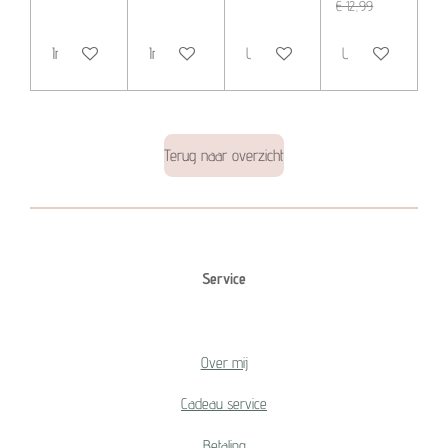
€ 12,99
In winkelwagen
In winkelwagen
Uitverkocht
Uitverkocht
Terug naar overzicht
Service
Over mij
Cadeau service
Betaling