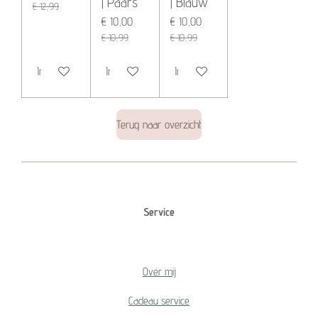
| Paars
| Blauw
€ 12,99
€ 10,00
€ 10,00
€ 10,99
€ 10,99
In winkelwagen
In winkelwagen
In winkelwagen
Terug naar overzicht
Service
Over mij
Cadeau service