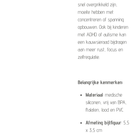
snel overprikkeld zijn,
moeite hebben met
concentreren of spanning
opbouwen. Ook bij kinderen
met ADHD of autisme kan
een kauwsieraad bijdragen
aan meer rust, focus en
zelfregulatie.
Belangrijke kenmerken:
Materiaal
: medische
siliconen, vrij van BPA,
ftalaten, lood en PVC
Afmeting bijtfiguur
: 5,5
x 3,5 cm