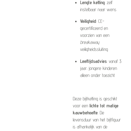
Lengte ketting
: zelf
instelbaar naar wens
Veiligheid
: CE-
gecertificeerd en
voorzien van een
breakaway
veiligheidssluiting
Leeftijdsadvies
: vanaf 3
jaar; jongere kinderen
alleen onder toezicht
Deze bijtketting is geschikt
voor een
lichte tot matige
kauwbehoefte
. De
levensduur van het bijtfiguur
is afhankelijk van de