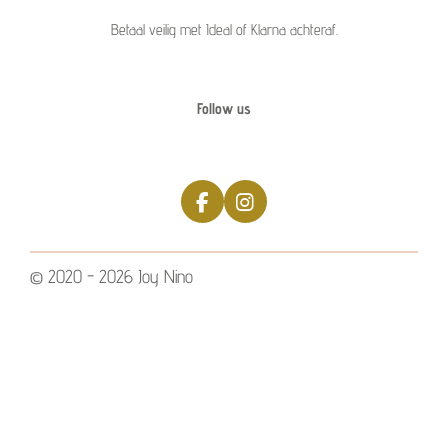
Betaal veilig met Ideal of Klarna achteraf.
Follow us
F
I
a
n
c
s
e
t
© 2020 - 2026 Joy Nino
b
a
o
g
o
r
k
a
m