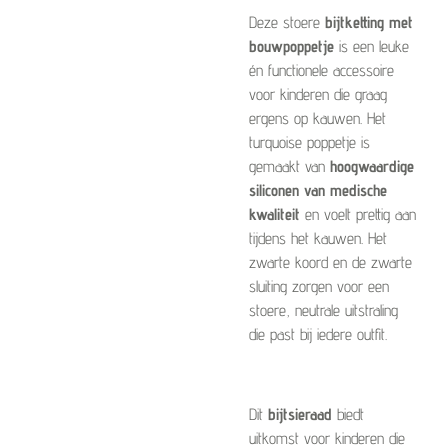
Deze stoere
bijtketting met
bouwpoppetje
is een leuke
én functionele accessoire
voor kinderen die graag
ergens op kauwen. Het
turquoise poppetje is
gemaakt van
hoogwaardige
siliconen van medische
kwaliteit
en voelt prettig aan
tijdens het kauwen. Het
zwarte koord en de zwarte
sluiting zorgen voor een
stoere, neutrale uitstraling
die past bij iedere outfit.
Dit
bijtsieraad
biedt
uitkomst voor kinderen die