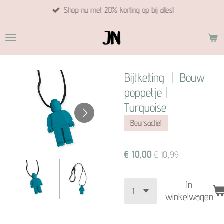
Shop nu met 20% korting op bij alles!
Ga
direct
naar
de
hoofdinhoud
Bijtketting | Bouw
poppetje |
Turquoise
Beursactie!
€ 10,00
€ 10,99
In
winkelwagen