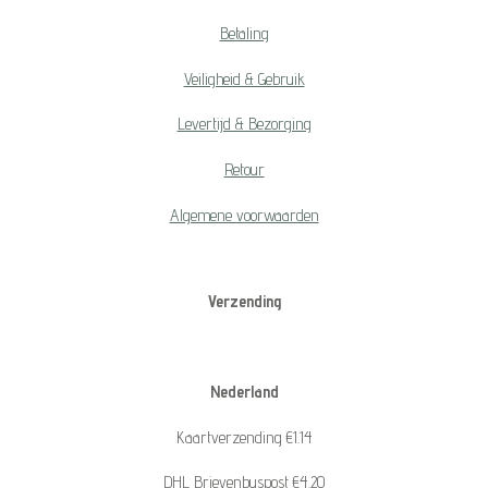
Betaling
Veiligheid & Gebruik
Levertijd & Bezorging
Retour
Algemene voorwaarden
Verzending
Nederland
Kaartverzending €1.14
DHL Brievenbuspost €4.20