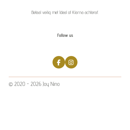
Betaal veilig met Ideal of Klarna achteraf.
Follow us
F
I
a
n
c
s
e
t
© 2020 - 2026 Joy Nino
b
a
o
g
o
r
k
a
m