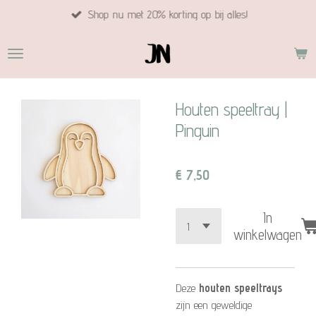
Shop nu met 20% korting op bij alles!
Ga
direct
naar
de
hoofdinhoud
Houten speeltray |
Pinguin
€ 7,50
In
winkelwagen
Deze
houten speeltrays
zijn een geweldige