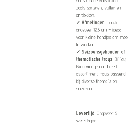
sensorische activiteiten
zoals sorteren, vullen en
ontdekken.
✔
Afmetingen
: Hoogte
ongeveer 12.5 cm – ideaal
voor kleine handjes om mee
te werken.
✔
Seizoensgebonden of
thematische trays
: Bij Joy
Nino vind je een breed
assortiment trays passend
bij diverse thema's en
seizoenen.
Levertijd
: Ongeveer 5
werkdagen.