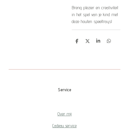
Breng plezier en creativiteit
in het spel van je kind met
deze houten speeltrays!
D
D
S
D
e
e
h
e
l
e
a
l
e
l
r
e
n
e
n
Service
Over mij
Cadeau service