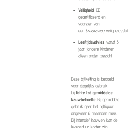
Veiligheid
: CE-
gecertificeerd en
voorzien van
een
breakaway
veiligheidsslui
Leeftijdsadvies
: vanaf 3
jaar; jongere kinderen
alleen onder toezicht
Deze bijtketting is bedoeld
voor dagelijks gebruik
bij
lichte tot gemiddelde
kauwbehoefte
. Bij gemiddeld
gebruik gaat het bijtfiguur
ongeveer 6 maanden mee.
Bij intensief kauwen kan de
levensduur korter zijn.