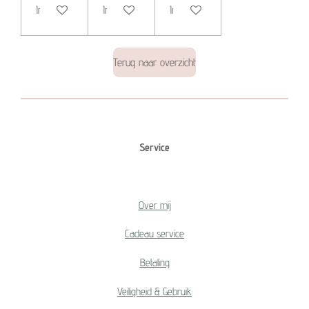
In winkelwagen
In winkelwagen
In winkelwagen
Terug naar overzicht
Service
Over mij
Cadeau service
Betaling
Veiligheid & Gebruik