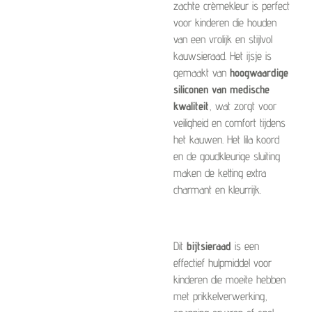
zachte crèmekleur is perfect
voor kinderen die houden
van een vrolijk en stijlvol
kauwsieraad. Het ijsje is
gemaakt van
hoogwaardige
siliconen van medische
kwaliteit
, wat zorgt voor
veiligheid en comfort tijdens
het kauwen. Het lila koord
en de goudkleurige sluiting
maken de ketting extra
charmant en kleurrijk.
Dit
bijtsieraad
is een
effectief hulpmiddel voor
kinderen die moeite hebben
met prikkelverwerking,