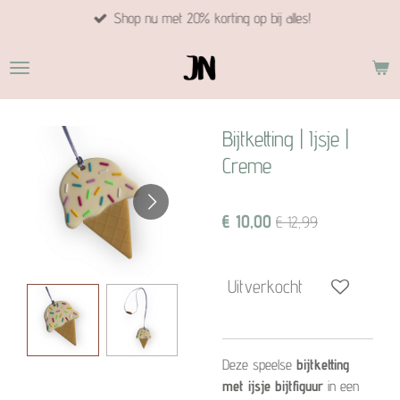
Shop nu met 20% korting op bij alles!
Ga
direct
naar
de
hoofdinhoud
Bijtketting | Ijsje |
Creme
€ 10,00
€ 12,99
Uitverkocht
Deze speelse
bijtketting
met ijsje bijtfiguur
in een