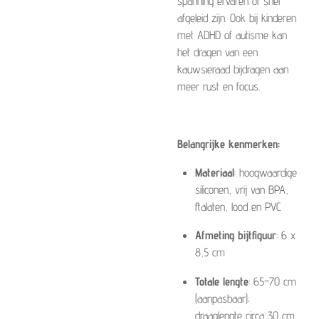
spanning ervaren of snel
afgeleid zijn. Ook bij kinderen
met ADHD of autisme kan
het dragen van een
kauwsieraad bijdragen aan
meer rust en focus.
Belangrijke kenmerken:
Materiaal
: hoogwaardige
siliconen, vrij van BPA,
ftalaten, lood en PVC
Afmeting bijtfiguur
: 6 x
8,5 cm
Totale lengte
: 65–70 cm
(aanpasbaar);
draaglengte circa 30 cm