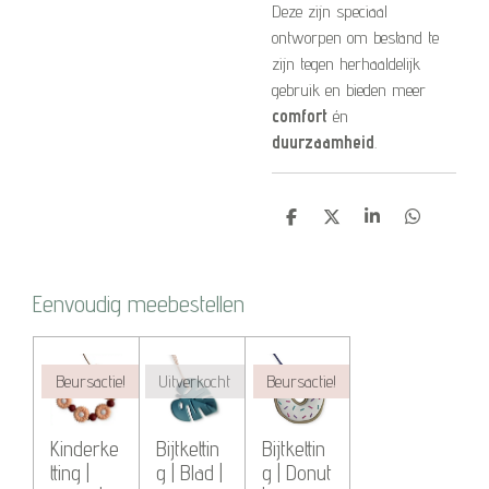
Deze zijn speciaal
ontworpen om bestand te
zijn tegen herhaaldelijk
gebruik en bieden meer
comfort
én
duurzaamheid
.
D
D
S
D
e
e
h
e
l
e
a
l
e
l
r
e
n
e
n
Eenvoudig meebestellen
Beursactie!
Uitverkocht
Beursactie!
Kinderke
Bijtkettin
Bijtkettin
tting |
g | Blad |
g | Donut