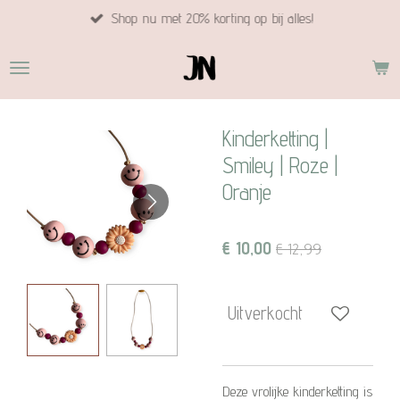
Shop nu met 20% korting op bij alles!
Ga
direct
naar
de
hoofdinhoud
Kinderketting |
Smiley | Roze |
Oranje
€ 10,00
€ 12,99
Uitverkocht
Deze vrolijke kinderketting is