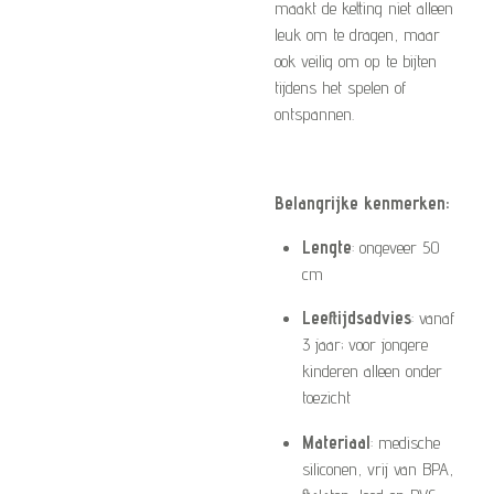
maakt de ketting niet alleen
leuk om te dragen, maar
ook veilig om op te bijten
tijdens het spelen of
ontspannen.
Belangrijke kenmerken:
Lengte
: ongeveer 50
cm
Leeftijdsadvies
: vanaf
3 jaar; voor jongere
kinderen alleen onder
toezicht
Materiaal
: medische
siliconen, vrij van BPA,