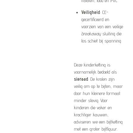
ftalaten, lood en PVC
Veiligheid
: CE-
gecertificeerd en
voorzien van een veilige
breakaway
sluiting die
los schiet bij spanning
Deze kinderketting is
voornamelijk bedoeld als
sieraad
. De kralen zijn
veilig om op te bijten, maar
door hun kleinere formaat
minder stevig. Voor
kinderen die vaker en
krachtiger kauwen,
adviseren we een bijtketting
met een groter bijtfiguur.