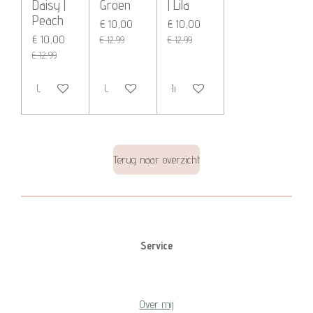
Daisy |
Groen
| Lila
Peach
€ 10,00
€ 10,00
€ 10,00
€ 12,99
€ 12,99
€ 12,99
Uitverkocht
Uitverkocht
In winkelwagen
Terug naar overzicht
Service
Over mij