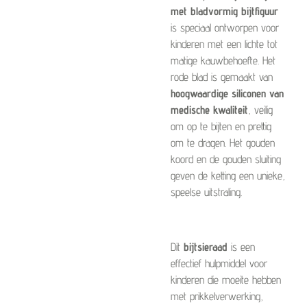
met bladvormig bijtfiguur
is speciaal ontworpen voor
kinderen met een lichte tot
matige kauwbehoefte. Het
rode blad is gemaakt van
hoogwaardige siliconen van
medische kwaliteit
, veilig
om op te bijten en prettig
om te dragen. Het gouden
koord en de gouden sluiting
geven de ketting een unieke,
speelse uitstraling.
Dit
bijtsieraad
is een
effectief hulpmiddel voor
kinderen die moeite hebben
met prikkelverwerking,