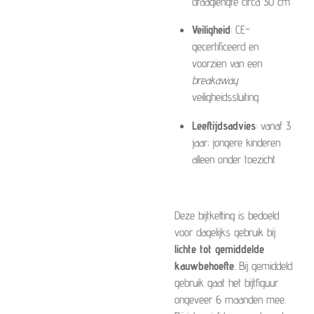
draaglengte circa 30 cm
Veiligheid
: CE-
gecertificeerd en
voorzien van een
breakaway
veiligheidssluiting
Leeftijdsadvies
: vanaf 3
jaar; jongere kinderen
alleen onder toezicht
Deze bijtketting is bedoeld
voor dagelijks gebruik bij
lichte tot gemiddelde
kauwbehoefte
. Bij gemiddeld
gebruik gaat het bijtfiguur
ongeveer 6 maanden mee.