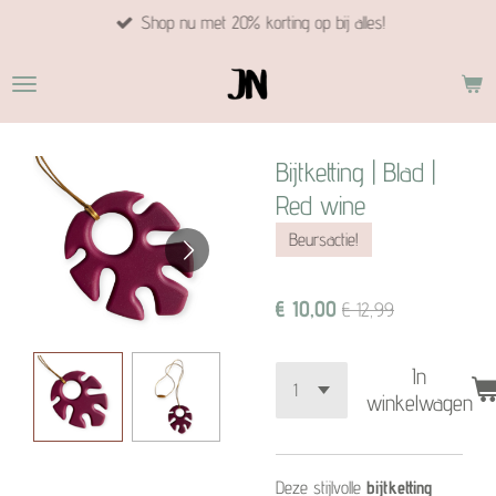
Shop nu met 20% korting op bij alles!
Ga
direct
naar
de
hoofdinhoud
Bijtketting | Blad |
Red wine
Beursactie!
€ 10,00
€ 12,99
In
winkelwagen
Deze stijlvolle
bijtketting