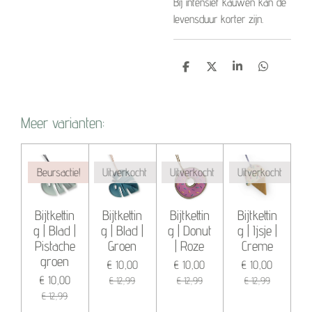
Bij intensief kauwen kan de
levensduur korter zijn.
D
D
S
D
e
e
h
e
l
e
a
l
e
l
r
e
n
e
n
Meer varianten:
Beursactie!
Uitverkocht
Uitverkocht
Uitverkocht
Bijtkettin
Bijtkettin
Bijtkettin
Bijtkettin
g | Blad |
g | Blad |
g | Donut
g | Ijsje |
Pistache
Groen
| Roze
Creme
groen
€ 10,00
€ 10,00
€ 10,00
€ 10,00
€ 12,99
€ 12,99
€ 12,99
€ 12,99