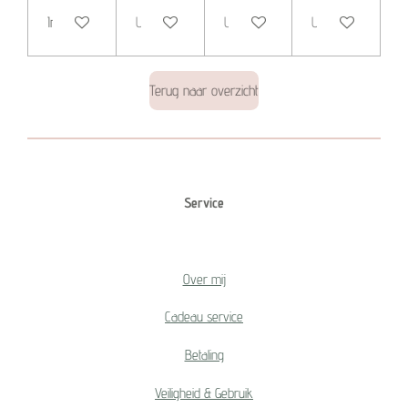
In winkelwagen
Uitverkocht
Uitverkocht
Uitverkocht
Terug naar overzicht
Service
Over mij
Cadeau service
Betaling
Veiligheid & Gebruik