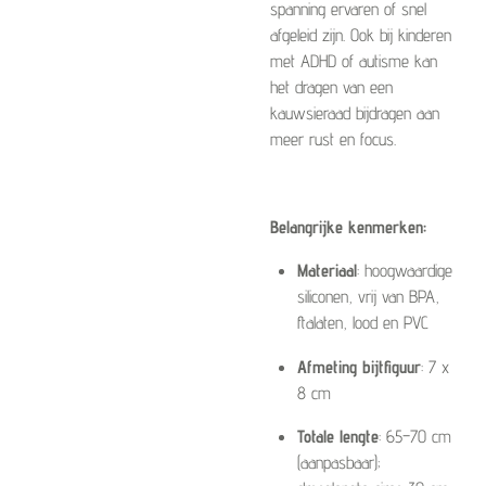
spanning ervaren of snel
afgeleid zijn. Ook bij kinderen
met ADHD of autisme kan
het dragen van een
kauwsieraad bijdragen aan
meer rust en focus.
Belangrijke kenmerken:
Materiaal
: hoogwaardige
siliconen, vrij van BPA,
ftalaten, lood en PVC
Afmeting bijtfiguur
: 7 x
8 cm
Totale lengte
: 65–70 cm
(aanpasbaar);