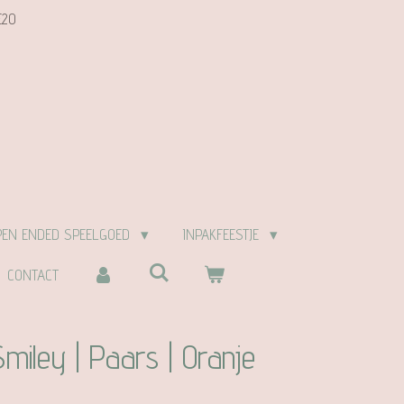
E20
PEN ENDED SPEELGOED
INPAKFEESTJE
CONTACT
Smiley | Paars | Oranje