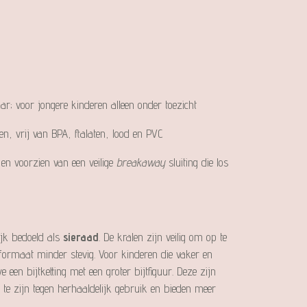
aar; voor jongere kinderen alleen onder toezicht
nen, vrij van BPA, ftalaten, lood en PVC
d en voorzien van een veilige
breakaway
sluiting die los
ijk bedoeld als
sieraad
. De kralen zijn veilig om op te
formaat minder stevig. Voor kinderen die vaker en
een bijtketting met een groter bijtfiguur. Deze zijn
te zijn tegen herhaaldelijk gebruik en bieden meer