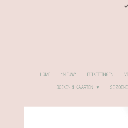
Ga
direct
naar
de
hoofdinhoud
HOME
*NIEUW*
BIJTKETTINGEN
V
BOEKEN & KAARTEN
SEIZOEN