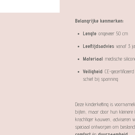
Belangrijke kenmerken:
Lengte
: ongeveer 50 cm
Leeftijdsadvies
: vanaf 3 j
Materiaal
: medische silico
Veiligheid
: CE-gecertificeer
schiet bij spanning
Deze kinderketting is voornamel
bijten, maar door hun kleinere 
krachtiger kauwen, adviseren we 
speciaal ontworpen om bestand 
comfort
én
duurzaamheid
.