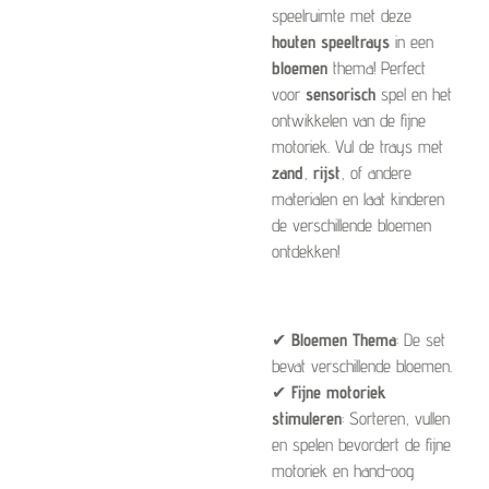
speelruimte met deze
houten speeltrays
in een
bloemen
thema! Perfect
voor
sensorisch
spel en het
ontwikkelen van de fijne
motoriek. Vul de trays met
zand
,
rijst
, of andere
materialen en laat kinderen
de verschillende bloemen
ontdekken!
✔
Bloemen Thema
: De set
bevat verschillende bloemen.
✔
Fijne motoriek
stimuleren
: Sorteren, vullen
en spelen bevordert de fijne
motoriek en hand-oog