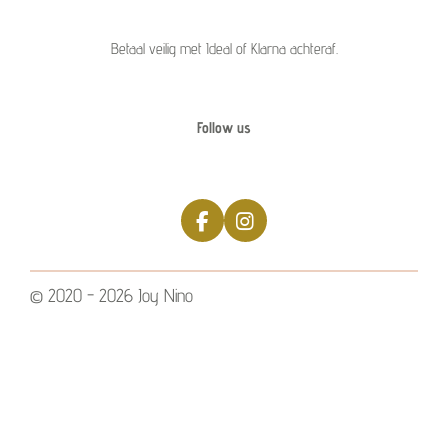
Betaal veilig met Ideal of Klarna achteraf.
Follow us
F
I
a
n
c
s
e
t
© 2020 - 2026 Joy Nino
b
a
o
g
o
r
k
a
m