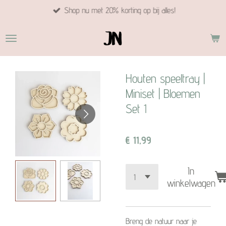
Shop nu met 20% korting op bij alles!
Ga
direct
naar
de
hoofdinhoud
Houten speeltray |
Miniset | Bloemen
Set 1
€ 11,99
In
winkelwagen
Breng de natuur naar je