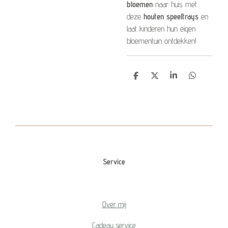
bloemen
naar huis met
deze
houten speeltrays
en
laat kinderen hun eigen
bloementuin ontdekken!
D
D
S
D
e
e
h
e
l
e
a
l
e
l
r
e
n
e
n
Service
Over mij
Cadeau service