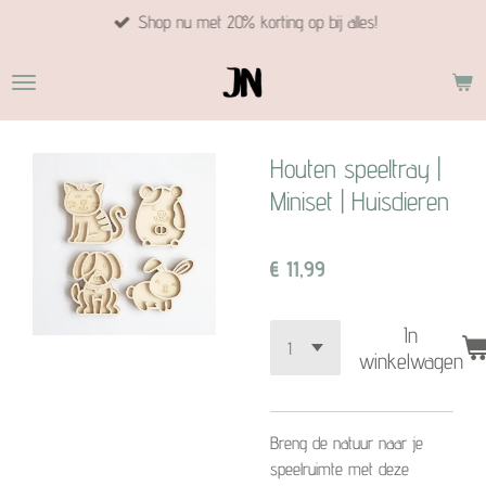
Shop nu met 20% korting op bij alles!
Ga
direct
naar
de
hoofdinhoud
Houten speeltray |
Miniset | Huisdieren
€ 11,99
In
winkelwagen
Breng de natuur naar je
speelruimte met deze