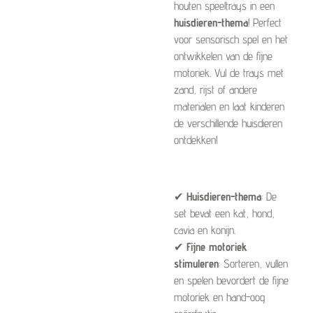
houten speeltrays in een
huisdieren-thema
! Perfect
voor sensorisch spel en het
ontwikkelen van de fijne
motoriek. Vul de trays met
zand, rijst of andere
materialen en laat kinderen
de verschillende huisdieren
ontdekken!
✔
Huisdieren-thema
: De
set bevat een kat, hond,
cavia en konijn.
✔
Fijne motoriek
stimuleren
: Sorteren, vullen
en spelen bevordert de fijne
motoriek en hand-oog