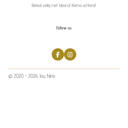
Betaal veilig met Ideal of Klarna achteraf.
Follow us
F
I
a
n
c
s
e
t
© 2020 - 2026 Joy Nino
b
a
o
g
o
r
k
a
m