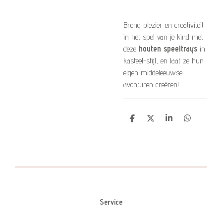
Breng plezier en creativiteit
in het spel van je kind met
deze
houten speeltrays
in
kasteel-stijl, en laat ze hun
eigen middeleeuwse
avonturen creëren!
D
D
S
D
e
e
h
e
l
e
a
l
e
l
r
e
n
e
n
Service