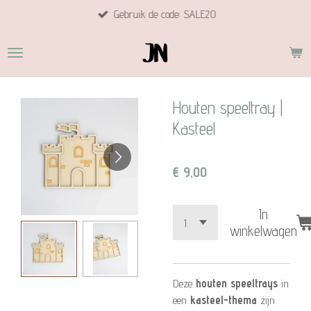
Gebruik de code: SALE20
Ga
direct
naar
de
hoofdinhoud
Houten speeltray |
Kasteel
€ 9,00
In
winkelwagen
Deze
houten speeltrays
in
een
kasteel-thema
zijn