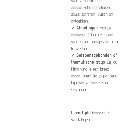
voor verschillende
sensorische activiteiten
zoals sorteren, vullen en
ontdekken.
✔
Afmetingen
: Hoogte
ongeveer 20 cm – ideaal
voor kleine handjes om mee
te werken.
✔
Seizoensgebonden of
thematische trays
: Bij Joy
Nino vind je een breed
assortiment trays passend
bij diverse thema's en
seizoenen.
Levertijd
: Ongeveer 5
werkdagen.