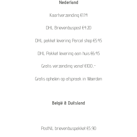
Nederland
Kaartverzending €1.14
DHL Brievenbuspost €4.20
DHL pakket levering Parcel shop €5.45
DHL Pakket levering aan huis €6.45
Gratis verzending vanaf €100,-
Gratis ophalen op afspraak in Woerden
België & Duitsland
PostNL brievenbuspakket €5,90