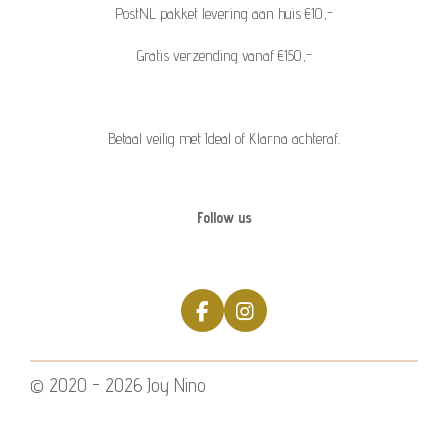
PostNL pakket levering aan huis €10,-
Gratis verzending vanaf €150,-
Betaal veilig met Ideal of Klarna achteraf.
Follow us
F
I
a
n
c
s
e
t
© 2020 - 2026 Joy Nino
b
a
o
g
o
r