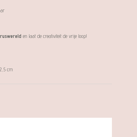
aar
uruswereld
en laat de creativiteit de vrije loop!
 2,5 cm