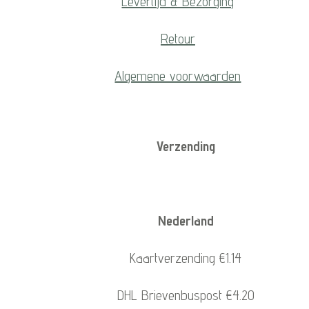
Levertijd & Bezorging
Retour
Algemene voorwaarden
Verzending
Nederland
Kaartverzending €1.14
DHL Brievenbuspost €4.20