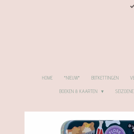
Ga
direct
naar
de
hoofdinhoud
HOME
*NIEUW*
BIJTKETTINGEN
V
BOEKEN & KAARTEN
SEIZOEN