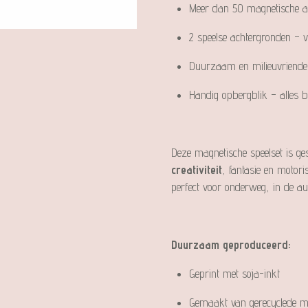
Meer dan 50 magnetische ac
2 speelse achtergronden – v
Duurzaam en milieuvriendel
Handig opbergblik – alles bli
Deze magnetische speelset is ge
creativiteit
, fantasie en motor
perfect voor onderweg, in de aut
Duurzaam geproduceerd:
Geprint met soja-inkt
Gemaakt van gerecyclede ma