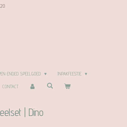
E20
PEN ENDED SPEELGOED
INPAKFEESTJE
CONTACT
elset | Dino