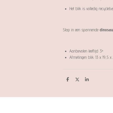
Het blik is volledig recycleb
Stap in een spannende
dinosa
Aanbevolen leeftijd: 3+
Afmetingen blik: 13 x 19,5 x
D
D
S
e
e
h
l
e
a
e
l
r
n
e