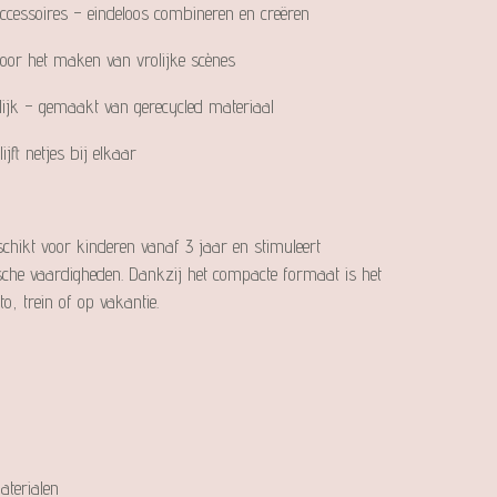
cessoires – eindeloos combineren en creëren
oor het maken van vrolijke scènes
ijk – gemaakt van gerecycled materiaal
jft netjes bij elkaar
schikt voor kinderen vanaf 3 jaar en stimuleert
ische vaardigheden. Dankzij het compacte formaat is het
o, trein of op vakantie.
terialen