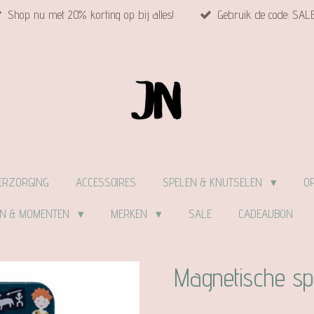
Shop nu met 20% korting op bij alles!
Gebruik de code: SAL
ERZORGING
ACCESSOIRES
SPELEN & KNUTSELEN
O
EN & MOMENTEN
MERKEN
SALE
CADEAUBON
Magnetische spe