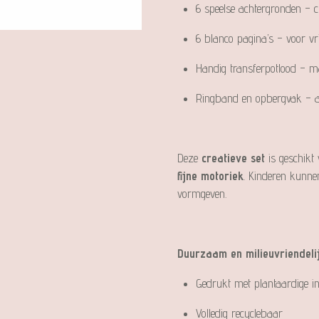
6 speelse achtergronden – cr
6 blanco pagina’s – voor vr
Handig transferpotlood – m
Ringband en opbergvak – alle
Deze
creatieve set
is geschikt 
fijne motoriek
. Kinderen kunne
vormgeven.
Duurzaam en milieuvriendelij
Gedrukt met plantaardige i
Volledig recyclebaar