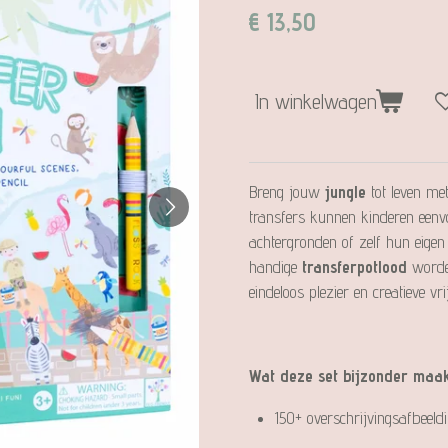
€ 13,50
In winkelwagen
Breng jouw
jungle
tot leven me
transfers kunnen kinderen eenvou
achtergronden of zelf hun eige
handige
transferpotlood
worden
eindeloos plezier en creatieve vri
Wat deze set bijzonder maak
150+ overschrijvingsafbeeld