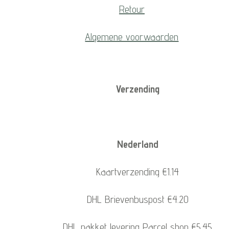
Retour
Algemene voorwaarden
Verzending
Nederland
Kaartverzending €1.14
DHL Brievenbuspost €4.20
DHL pakket levering Parcel shop €5.45