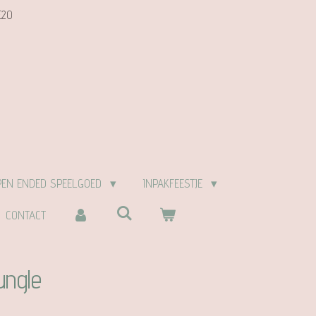
E20
PEN ENDED SPEELGOED
INPAKFEESTJE
CONTACT
ungle