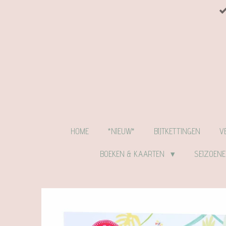
Ga
direct
naar
de
hoofdinhoud
HOME
*NIEUW*
BIJTKETTINGEN
V
BOEKEN & KAARTEN
SEIZOEN