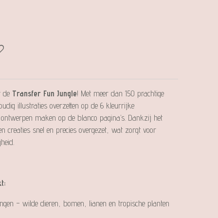
t de
Transfer Fun Jungle
! Met meer dan 150 prachtige
dig illustraties overzetten op de 6 kleurrijke
n ontwerpen maken op de blanco pagina’s. Dankzij het
 creaties snel en precies overgezet, wat zorgt voor
jheid.
t:
ingen – wilde dieren, bomen, lianen en tropische planten