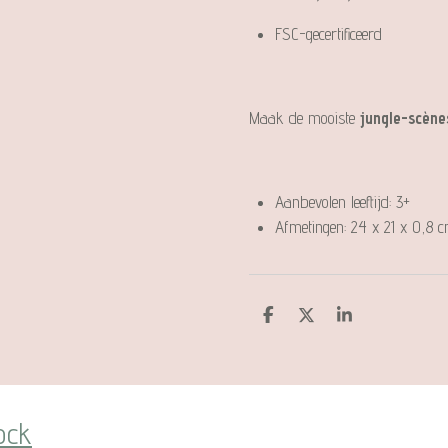
FSC-gecertificeerd
Maak de mooiste
jungle-scène
Aanbevolen leeftijd: 3+
Afmetingen: 24 x 21 x 0,8 
D
D
S
e
e
h
l
e
a
e
l
r
n
e
ock