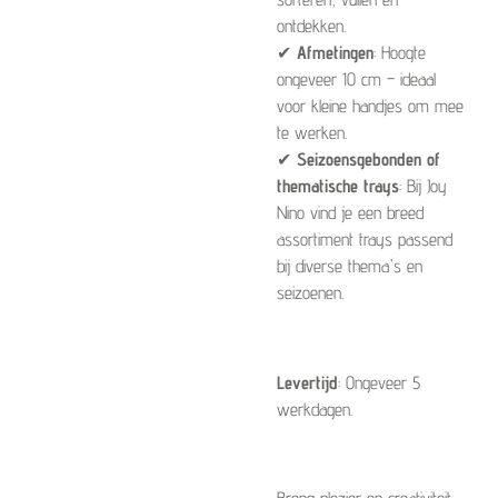
ontdekken.
✔
Afmetingen
: Hoogte
ongeveer 10 cm – ideaal
voor kleine handjes om mee
te werken.
✔
Seizoensgebonden of
thematische trays
: Bij Joy
Nino vind je een breed
assortiment trays passend
bij diverse thema's en
seizoenen.
Levertijd
: Ongeveer 5
werkdagen.