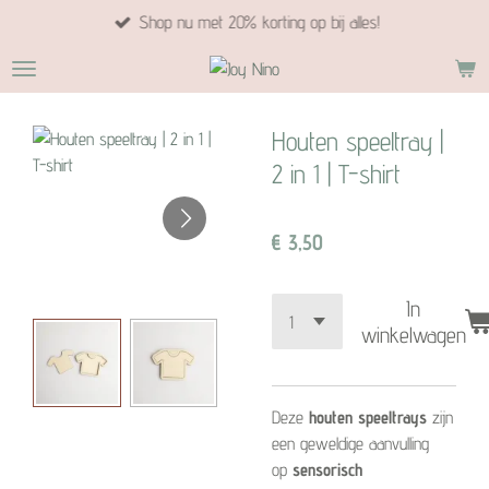
Shop nu met 20% korting op bij alles!
Ga
direct
naar
de
hoofdinhoud
Houten speeltray |
2 in 1 | T-shirt
€ 3,50
In
winkelwagen
Deze
houten speeltrays
zijn
een geweldige aanvulling
op
sensorisch