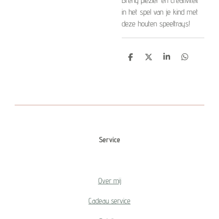
Breng plezier en creativiteit
in het spel van je kind met
deze houten speeltrays!
D
D
S
D
e
e
h
e
l
e
a
l
e
l
r
e
n
e
n
Service
Over mij
Cadeau service