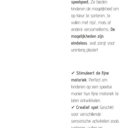
speelgoed.
Ze bieden
kinderen de mogelijkheid om
op kleur te sorteren, te
vullen met rijst, maïs of
andere verzamelitems.
De
mogelijkheden zijn
eindeloos
, wat zorgt voor
urenlang plezier!
✔
Stimuleert de fijne
motoriek
: Perfect om
kinderen op een speelse
manier hun fijne motoriek te
laten ontwikkelen.
✔
Creatief spel
: Geschikt
voor verschillende
sensorische activiteiten zoals
sorteren, vullen en