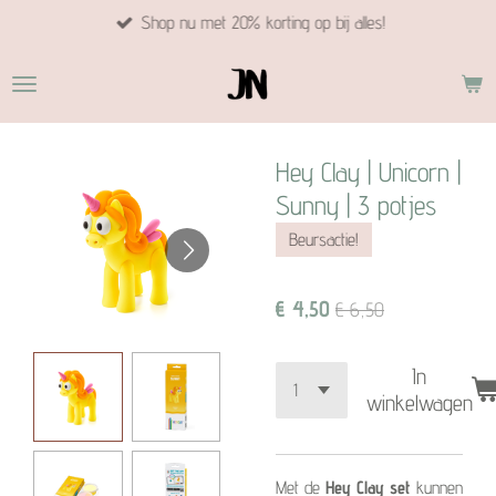
Shop nu met 20% korting op bij alles!
Ga
direct
naar
de
hoofdinhoud
Hey Clay | Unicorn |
Sunny | 3 potjes
Beursactie!
€ 4,50
€ 6,50
In
winkelwagen
Met de
Hey Clay set
kunnen