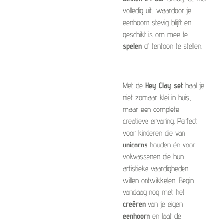
volledig uit, waardoor je
eenhoorn stevig blijft en
geschikt is om mee te
spelen
of tentoon te stellen.
Met de
Hey Clay set
haal je
niet zomaar klei in huis,
maar een complete
creatieve ervaring. Perfect
voor kinderen die van
unicorns
houden én voor
volwassenen die hun
artistieke vaardigheden
willen ontwikkelen. Begin
vandaag nog met het
creëren
van je eigen
eenhoorn
en laat de