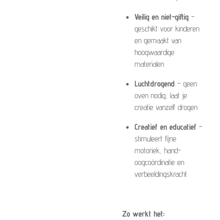
Veilig en niet-giftig
–
geschikt voor kinderen
en gemaakt van
hoogwaardige
materialen
Luchtdrogend
– geen
oven nodig, laat je
creatie vanzelf drogen
Creatief en educatief
–
stimuleert fijne
motoriek, hand-
oogcoördinatie en
verbeeldingskracht
Zo werkt het: