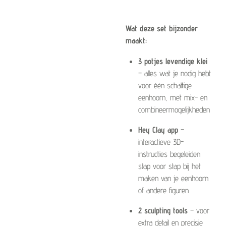
Wat deze set bijzonder
maakt:
3 potjes levendige klei
– alles wat je nodig hebt
voor één schattige
eenhoorn, met mix- en
combineermogelijkheden
Hey Clay app
–
interactieve 3D-
instructies begeleiden
stap voor stap bij het
maken van je eenhoorn
of andere figuren
2 sculpting tools
– voor
extra detail en precisie