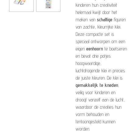
kinderen hun creativiteit
helemaal kwijt door het
maken van
schattige
figuren
van zachte, kleurrijke klei.
Deze compacte set is
speciaal ontworpen om een
eigen
eenhoorn
te boetseren
en bevat drie potjes
hoogwaardige,
luchtdrogende klei in precies
de juiste kleuren. De klei is
gemakkelijk te kneden
,
veilig voor kinderen en
droogt vanzelf aan de lucht,
waardoor de creaties hun
vorm behouden en
tentoongesteld kunnen
worden.