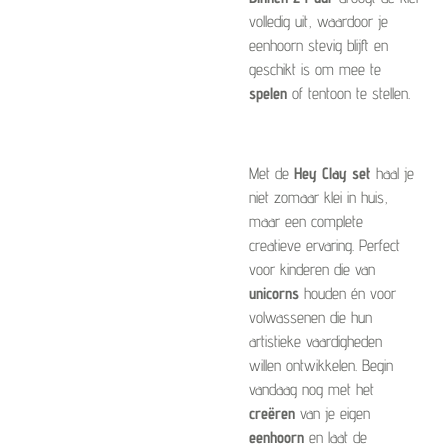
volledig uit, waardoor je
eenhoorn stevig blijft en
geschikt is om mee te
spelen
of tentoon te stellen.
Met de
Hey Clay set
haal je
niet zomaar klei in huis,
maar een complete
creatieve ervaring. Perfect
voor kinderen die van
unicorns
houden én voor
volwassenen die hun
artistieke vaardigheden
willen ontwikkelen. Begin
vandaag nog met het
creëren
van je eigen
eenhoorn
en laat de