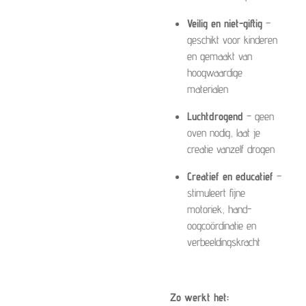
Veilig en niet-giftig
–
geschikt voor kinderen
en gemaakt van
hoogwaardige
materialen
Luchtdrogend
– geen
oven nodig, laat je
creatie vanzelf drogen
Creatief en educatief
–
stimuleert fijne
motoriek, hand-
oogcoördinatie en
verbeeldingskracht
Zo werkt het: