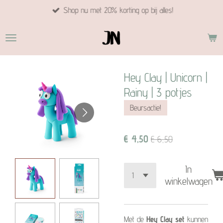
Shop nu met 20% korting op bij alles!
Ga
direct
naar
de
hoofdinhoud
Hey Clay | Unicorn |
Rainy | 3 potjes
Beursactie!
€ 4,50
€ 6,50
In
winkelwagen
Met de
Hey Clay set
kunnen