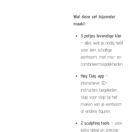
Wat deze set bijzonder
maakt:
3 potjes levendige klei
– alles wat je nodig hebt
voor één schattige
eenhoorn, met mix- en
combineermogelijkheden
Hey Clay app
–
interactieve 3D-
instructies begeleiden
stap voor stap bij het
maken van je eenhoorn
of andere figuren
2 sculpting tools
– voor
extra detail en precisie