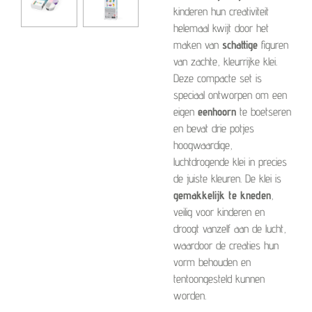
kinderen hun creativiteit
helemaal kwijt door het
maken van
schattige
figuren
van zachte, kleurrijke klei.
Deze compacte set is
speciaal ontworpen om een
eigen
eenhoorn
te boetseren
en bevat drie potjes
hoogwaardige,
luchtdrogende klei in precies
de juiste kleuren. De klei is
gemakkelijk te kneden
,
veilig voor kinderen en
droogt vanzelf aan de lucht,
waardoor de creaties hun
vorm behouden en
tentoongesteld kunnen
worden.