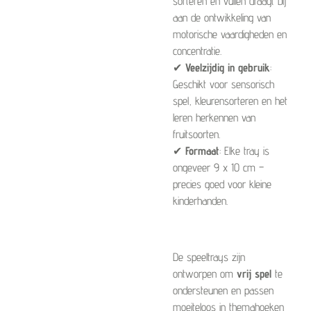
sorteren en vullen draagt bij
aan de ontwikkeling van
motorische vaardigheden en
concentratie.
✔
Veelzijdig in gebruik
:
Geschikt voor sensorisch
spel, kleurensorteren en het
leren herkennen van
fruitsoorten.
✔
Formaat
: Elke tray is
ongeveer 9 x 10 cm –
precies goed voor kleine
kinderhanden.
De speeltrays zijn
ontworpen om
vrij spel
te
ondersteunen en passen
moeiteloos in themahoeken