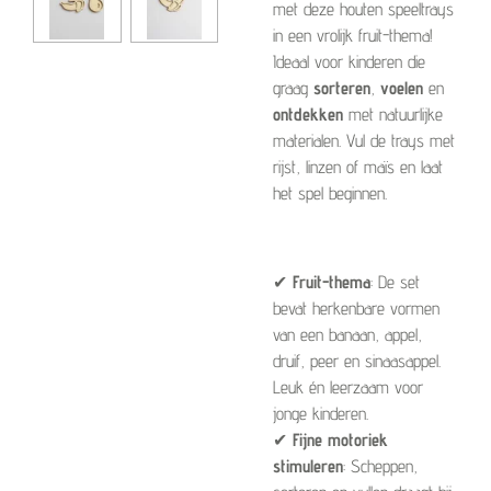
met deze houten speeltrays
in een vrolijk fruit-thema!
Ideaal voor kinderen die
graag
sorteren
,
voelen
en
ontdekken
met natuurlijke
materialen. Vul de trays met
rijst, linzen of maïs en laat
het spel beginnen.
✔
Fruit-thema
: De set
bevat herkenbare vormen
van een banaan, appel,
druif, peer en sinaasappel.
Leuk én leerzaam voor
jonge kinderen.
✔
Fijne motoriek
stimuleren
: Scheppen,