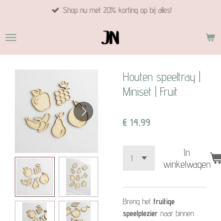
Shop nu met 20% korting op bij alles!
Ga
direct
naar
de
hoofdinhoud
Houten speeltray |
Miniset | Fruit
€ 14,99
In
winkelwagen
Breng het
fruitige
speelplezier
naar binnen