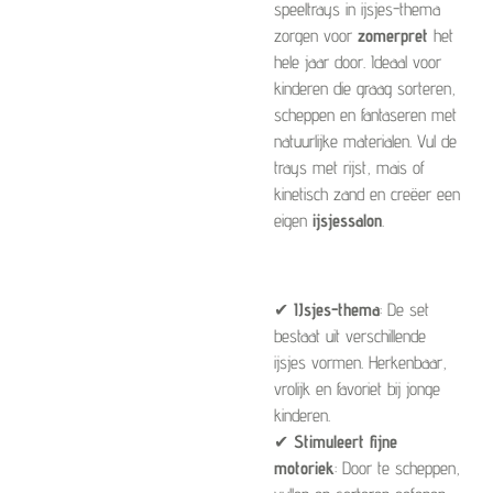
speeltrays in ijsjes-thema
zorgen voor
zomerpret
het
hele jaar door. Ideaal voor
kinderen die graag sorteren,
scheppen en fantaseren met
natuurlijke materialen. Vul de
trays met rijst, mais of
kinetisch zand en creëer een
eigen
ijsjessalon
.
✔
IJsjes-thema
: De set
bestaat uit verschillende
ijsjes vormen. Herkenbaar,
vrolijk en favoriet bij jonge
kinderen.
✔
Stimuleert fijne
motoriek
: Door te scheppen,