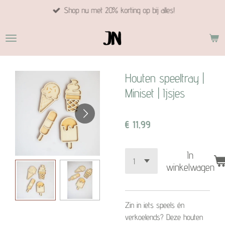
Shop nu met 20% korting op bij alles!
Ga
direct
naar
de
hoofdinhoud
Houten speeltray |
Miniset | Ijsjes
€ 11,99
In
winkelwagen
Zin in iets speels én
verkoelends? Deze houten