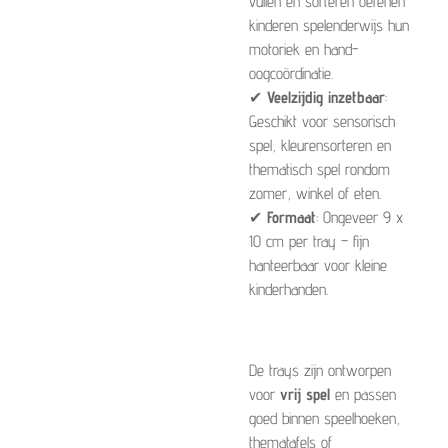
vullen en sorteren oefenen
kinderen spelenderwijs hun
motoriek en hand-
oogcoördinatie.
✔
Veelzijdig inzetbaar
:
Geschikt voor sensorisch
spel, kleurensorteren en
thematisch spel rondom
zomer, winkel of eten.
✔
Formaat
: Ongeveer 9 x
10 cm per tray – fijn
hanteerbaar voor kleine
kinderhanden.
De trays zijn ontworpen
voor
vrij spel
en passen
goed binnen speelhoeken,
thematafels of