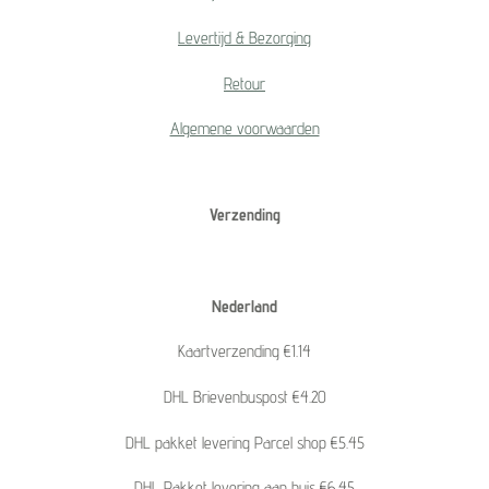
Levertijd & Bezorging
Retour
Algemene voorwaarden
Verzending
Nederland
Kaartverzending €1.14
DHL Brievenbuspost €4.20
DHL pakket levering Parcel shop €5.45
DHL Pakket levering aan huis €6.45