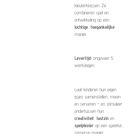
kleuterklassen. Ze
combineren spel en
ontwikkeling op een
luchtige
,
toegankelijke
manier.
Levertijd:
ongeveer 5
werkdagen.
Laat kinderen hun eigen
ijsjes samenstellen, mixen
en serveren – en stimuleer
ondertussen hun
creativiteit
,
tastzin
en
spelplezier
op een speelse,
zomerse manier.