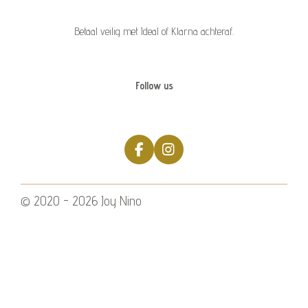
Betaal veilig met Ideal of Klarna achteraf.
Follow us
F
I
a
n
c
s
e
t
© 2020 - 2026 Joy Nino
b
a
o
g
o
r
k
a
m