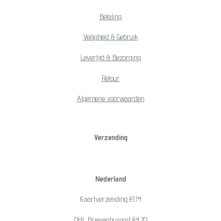
Betaling
Veiligheid & Gebruik
Levertijd & Bezorging
Retour
Algemene voorwaarden
Verzending
Nederland
Kaartverzending €1.14
DHL Brievenbuspost €4.20