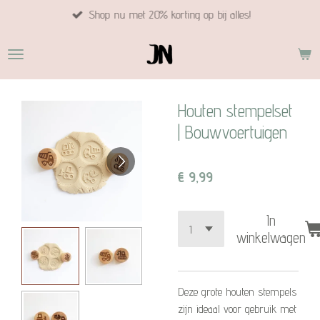
Shop nu met 20% korting op bij alles!
Ga
direct
naar
de
hoofdinhoud
Houten stempelset
| Bouwvoertuigen
€ 9,99
In
winkelwagen
Deze grote houten stempels
zijn ideaal voor gebruik met