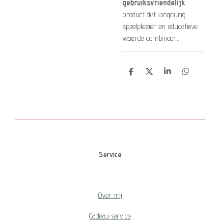
gebruiksvriendelijk
product dat langdurig
speelplezier en educatieve
waarde combineert.
D
D
S
D
e
e
h
e
l
e
a
l
e
l
r
e
n
e
n
Service
Over mij
Cadeau service