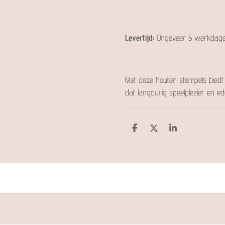
Levertijd:
Ongeveer 5 werkdage
Met deze houten stempels bied
dat langdurig speelplezier en e
D
D
S
e
e
h
l
e
a
e
l
r
n
e