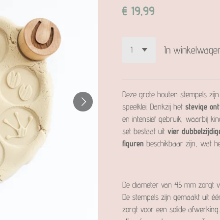
€ 19,99
In winkelwage
Deze grote houten stempels zijn
speelklei. Dankzij het
stevige on
en intensief gebruik, waarbij k
set bestaat uit
vier dubbelzijdi
figuren
beschikbaar zijn, wat het
De diameter van 45 mm zorgt 
De stempels zijn gemaakt uit é
zorgt voor een solide afwerkin