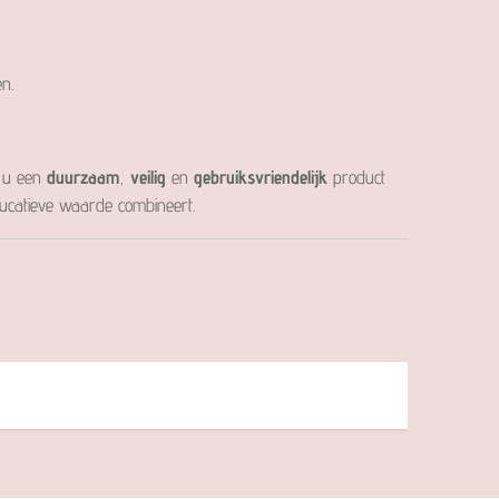
n.
t u een
duurzaam
,
veilig
en
gebruiksvriendelijk
product
ducatieve waarde combineert.