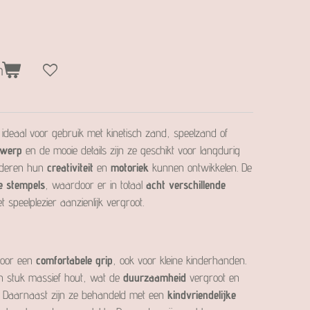
n
 ideaal voor gebruik met kinetisch zand, speelzand of
twerp
en de mooie details zijn ze geschikt voor langdurig
inderen hun
creativiteit
en
motoriek
kunnen ontwikkelen. De
ge stempels
, waardoor er in totaal
acht verschillende
 speelplezier aanzienlijk vergroot.
voor een
comfortabele grip
, ook voor kleine kinderhanden.
én stuk massief hout, wat de
duurzaamheid
vergroot en
g. Daarnaast zijn ze behandeld met een
kindvriendelijke