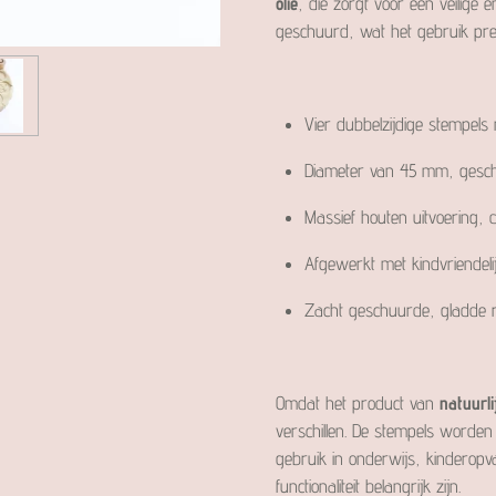
olie
, die zorgt voor een veilige
geschuurd, wat het gebruik prett
Vier dubbelzijdige stempels 
Diameter van 45 mm, geschi
Massief houten uitvoering,
Afgewerkt met kindvriendelij
Zacht geschuurde, gladde 
Omdat het product van
natuurli
verschillen. De stempels worden
gebruik in onderwijs, kinderop
functionaliteit belangrijk zijn.