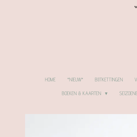
Ga
direct
naar
de
hoofdinhoud
HOME
*NIEUW*
BIJTKETTINGEN
BOEKEN & KAARTEN
SEIZOEN