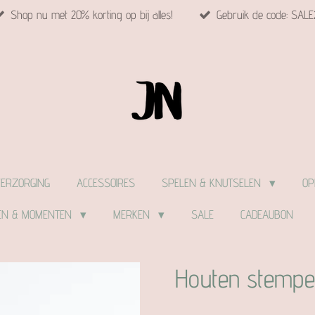
Shop nu met 20% korting op bij alles!
Gebruik de code: SALE
VERZORGING
ACCESSOIRES
SPELEN & KNUTSELEN
OP
EN & MOMENTEN
MERKEN
SALE
CADEAUBON
Houten stempel