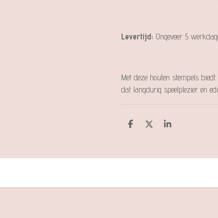
Levertijd:
Ongeveer 5 werkdag
Met deze houten stempels biedt
dat langdurig speelplezier en e
D
D
S
e
e
h
l
e
a
e
l
r
n
e