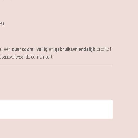
en.
 u een
duurzaam
,
veilig
en
gebruiksvriendelijk
product
ducatieve waarde combineert.