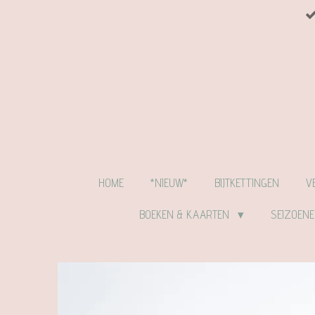
Ga
direct
naar
de
hoofdinhoud
HOME
*NIEUW*
BIJTKETTINGEN
V
BOEKEN & KAARTEN
SEIZOEN