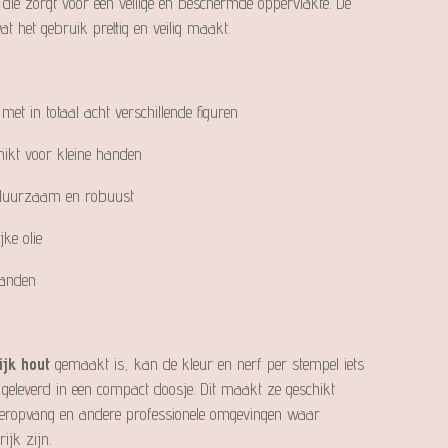
 die zorgt voor een veilige en beschermde oppervlakte. De
 het gebruik prettig en veilig maakt.
met in totaal acht verschillende figuren
ikt voor kleine handen
, duurzaam en robuust
ke olie
randen
ijk hout
gemaakt is, kan de kleur en nerf per stempel iets
 geleverd in een compact doosje. Dit maakt ze geschikt
deropvang en andere professionele omgevingen waar
rijk zijn.