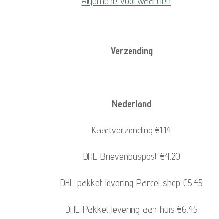
Algemene voorwaarden
Verzending
Nederland
Kaartverzending €1.14
DHL Brievenbuspost €4.20
DHL pakket levering Parcel shop €5.45
DHL Pakket levering aan huis €6.45