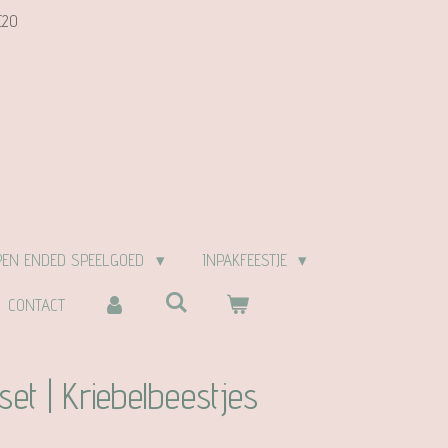
E20
PEN ENDED SPEELGOED
INPAKFEESTJE
CONTACT
et | Kriebelbeestjes