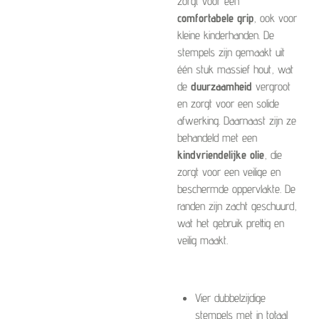
zorgt voor een
comfortabele grip
, ook voor
kleine kinderhanden. De
stempels zijn gemaakt uit
één stuk massief hout, wat
de
duurzaamheid
vergroot
en zorgt voor een solide
afwerking. Daarnaast zijn ze
behandeld met een
kindvriendelijke olie
, die
zorgt voor een veilige en
beschermde oppervlakte. De
randen zijn zacht geschuurd,
wat het gebruik prettig en
veilig maakt.
Vier dubbelzijdige
stempels met in totaal