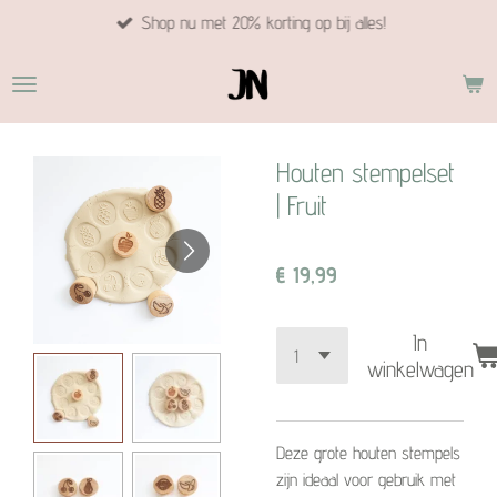
Shop nu met 20% korting op bij alles!
Ga
direct
naar
de
hoofdinhoud
Houten stempelset
| Fruit
€ 19,99
In
winkelwagen
Deze grote houten stempels
zijn ideaal voor gebruik met