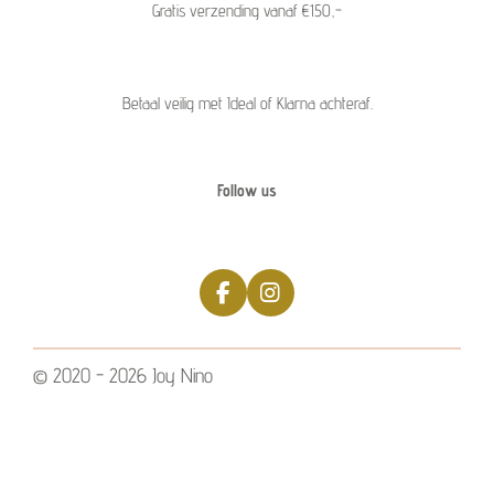
Gratis verzending vanaf €150,-
Betaal veilig met Ideal of Klarna achteraf.
Follow us
F
I
a
n
c
s
e
t
© 2020 - 2026 Joy Nino
b
a
o
g
o
r
k
a
m