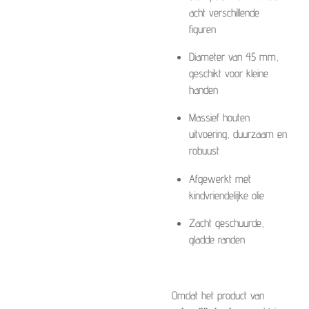
acht verschillende
figuren
Diameter van 45 mm,
geschikt voor kleine
handen
Massief houten
uitvoering, duurzaam en
robuust
Afgewerkt met
kindvriendelijke olie
Zacht geschuurde,
gladde randen
Omdat het product van