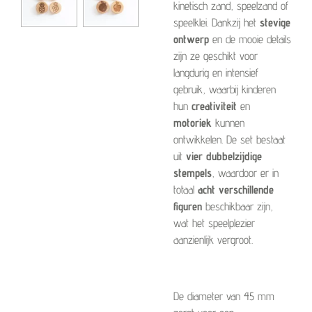
kinetisch zand, speelzand of
speelklei. Dankzij het
stevige
ontwerp
en de mooie details
zijn ze geschikt voor
langdurig en intensief
gebruik, waarbij kinderen
hun
creativiteit
en
motoriek
kunnen
ontwikkelen. De set bestaat
uit
vier dubbelzijdige
stempels
, waardoor er in
totaal
acht verschillende
figuren
beschikbaar zijn,
wat het speelplezier
aanzienlijk vergroot.
De diameter van 45 mm