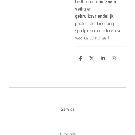
biedt u een
duurzaam
,
veilig
en
gebruiksvriendelijk
product dat langdurig
speelplezier en educatieve
waarde combineert.
D
D
S
D
e
e
h
e
l
e
a
l
e
l
r
e
n
e
n
Service
Over mij