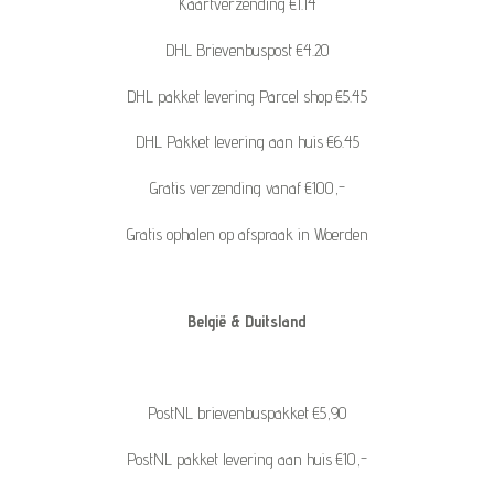
Kaartverzending €1.14
DHL Brievenbuspost €4.20
DHL pakket levering Parcel shop €5.45
DHL Pakket levering aan huis €6.45
Gratis verzending vanaf €100,-
Gratis ophalen op afspraak in Woerden
België & Duitsland
PostNL brievenbuspakket €5,90
PostNL pakket levering aan huis €10,-