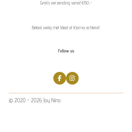
Gratis verzending vanaf €150,-
Betaal veilig met Ideal of Klarna achteraf.
Follow us
F
I
a
n
c
s
e
t
© 2020 - 2026 Joy Nino
b
a
o
g
o
r
k
a
m