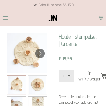
Gebruik de code: SALE20
Ga
direct
naar
de
hoofdinhoud
Houten stempelset
| Groente
€ 19,99
In
winkelwagen
Deze grote houten stempels
zijn ideaal voor gebruik met