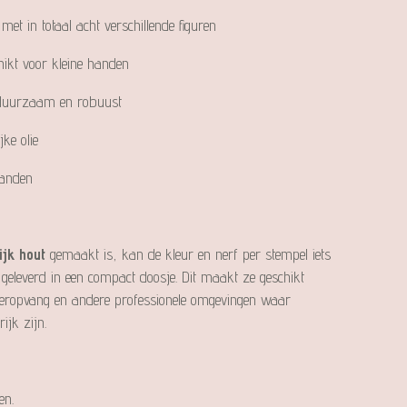
met in totaal acht verschillende figuren
ikt voor kleine handen
, duurzaam en robuust
ke olie
randen
ijk hout
gemaakt is, kan de kleur en nerf per stempel iets
 geleverd in een compact doosje. Dit maakt ze geschikt
deropvang en andere professionele omgevingen waar
rijk zijn.
en.