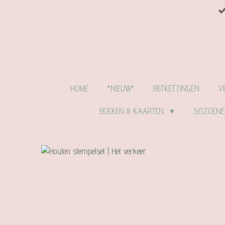
Ga
direct
naar
de
hoofdinhoud
HOME
*NIEUW*
BIJTKETTINGEN
V
BOEKEN & KAARTEN
SEIZOEN