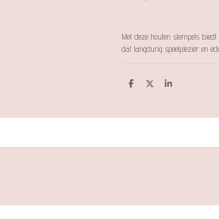
Met deze houten stempels biedt
dat langdurig speelplezier en e
D
D
S
e
e
h
l
e
a
e
l
r
n
e