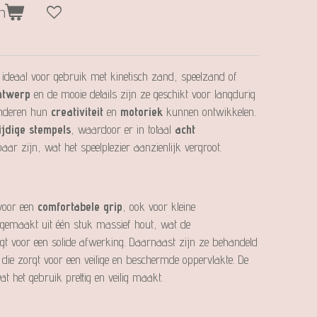
n
 ideaal voor gebruik met kinetisch zand, speelzand of
ntwerp
en de mooie details zijn ze geschikt voor langdurig
kinderen hun
creativiteit
en
motoriek
kunnen ontwikkelen.
ijdige stempels
, waardoor er in totaal
acht
ar zijn, wat het speelplezier aanzienlijk vergroot.
voor een
comfortabele grip
, ook voor kleine
 gemaakt uit één stuk massief hout, wat de
gt voor een solide afwerking. Daarnaast zijn ze behandeld
 die zorgt voor een veilige en beschermde oppervlakte. De
 het gebruik prettig en veilig maakt.