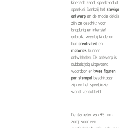
kinetisch zand, speelzand of
speelklei. Dankzij het
stevige
ontwerp
en de mooie details
zijn ze geschikt voor
langdurig en intensief
gebruik, waarbij kinderen
hun
creativiteit
en
motoriek
kunnen
ontwikkelen. Elk ontwerp is
dubbelzijdig uitgevoerd,
waardoor er
twee figuren
per stempel
beschikbaar
zijn en het speelplezier
wordt verdubbeld.
De diameter van 45 mm
zorgt voor een