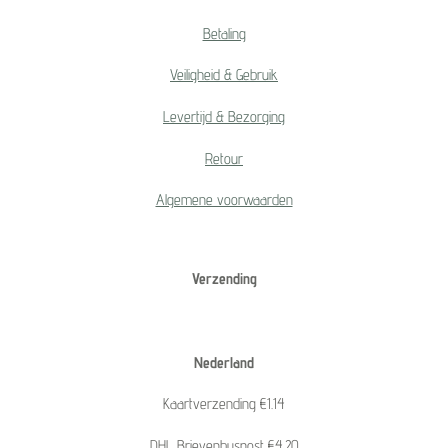
Betaling
Veiligheid & Gebruik
Levertijd & Bezorging
Retour
Algemene voorwaarden
Verzending
Nederland
Kaartverzending €1.14
DHL Brievenbuspost €4.20