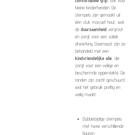
comfortabele grip
, ook voor
kleine kinderhanden. De
stempels zijn gemaakt uit
één stuk massief hout, wat
de
duurzaamheid
vergroot
en zorgt voor een solide
afwerking. Daarnaast zijn ze
behandeld met een
kindvriendelijke olie
, die
zorgt voor een veilige en
beschermde oppervlakte. De
randen zijn zacht geschuurd,
wat het gebruik prettig en
veilig maakt.
Dubbelzijdige stempels
met twee verschillende
figuren