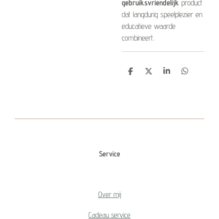
gebruiksvriendelijk
product
dat langdurig speelplezier en
educatieve waarde
combineert.
D
D
S
D
e
e
h
e
l
e
a
l
e
l
r
e
n
e
n
Service
Over mij
Cadeau service