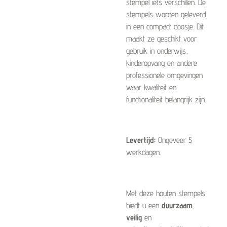
stempel iets verschillen. De
stempels worden geleverd
in een compact doosje. Dit
maakt ze geschikt voor
gebruik in onderwijs,
kinderopvang en andere
professionele omgevingen
waar kwaliteit en
functionaliteit belangrijk zijn.
Levertijd:
Ongeveer 5
werkdagen.
Met deze houten stempels
biedt u een
duurzaam
,
veilig
en