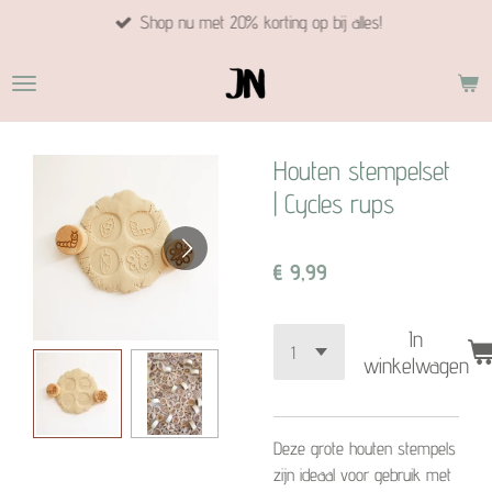
Shop nu met 20% korting op bij alles!
Ga
direct
naar
de
hoofdinhoud
Houten stempelset
| Cycles rups
€ 9,99
In
winkelwagen
Deze grote houten stempels
zijn ideaal voor gebruik met