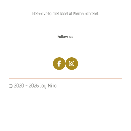
Betaal veilig met Ideal of Klarna achteraf.
Follow us
F
I
a
n
c
s
e
t
© 2020 - 2026 Joy Nino
b
a
o
g
o
r
k
a
m