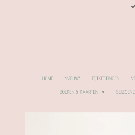
Ga
direct
naar
de
hoofdinhoud
HOME
*NIEUW*
BIJTKETTINGEN
V
BOEKEN & KAARTEN
SEIZOEN