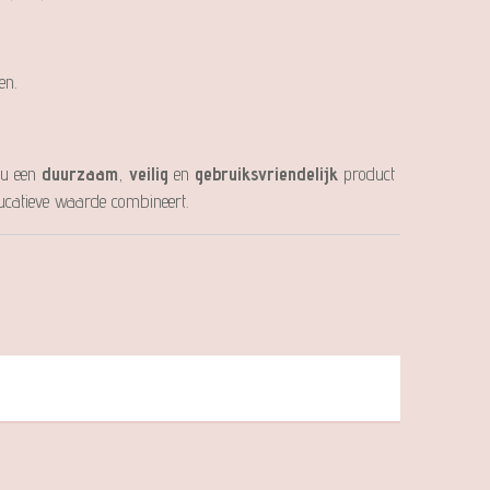
en.
 u een
duurzaam
,
veilig
en
gebruiksvriendelijk
product
ducatieve waarde combineert.