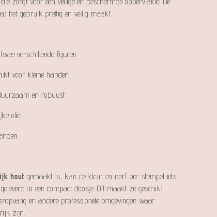
 die zorgt voor een veilige en beschermde oppervlakte. De
 het gebruik prettig en veilig maakt.
twee verschillende figuren
ikt voor kleine handen
, duurzaam en robuust
ke olie
randen
ijk hout
gemaakt is, kan de kleur en nerf per stempel iets
 geleverd in een compact doosje. Dit maakt ze geschikt
deropvang en andere professionele omgevingen waar
rijk zijn.