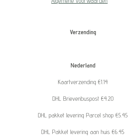
Algemene voorwaarden
Verzending
Nederland
Kaartverzending €1.14
DHL Brievenbuspost €4.20
DHL pakket levering Parcel shop €5.45
DHL Pakket levering aan huis €6.45