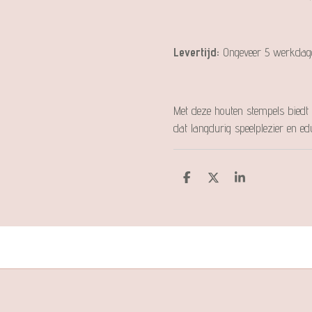
Levertijd:
Ongeveer 5 werkdag
Met deze houten stempels biedt
dat langdurig speelplezier en e
D
D
S
e
e
h
l
e
a
e
l
r
n
e