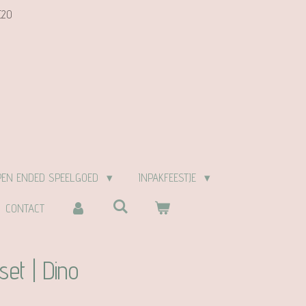
E20
PEN ENDED SPEELGOED
INPAKFEESTJE
CONTACT
et | Dino