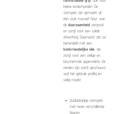
comfortabele grip
, ook voor
kleine kinderhanden. De
stempels zijn gemaakt uit
één stuk massief hout, wat
de
duurzaamheid
vergroot
en zorgt voor een solide
afwerking. Daarnaast zijn ze
behandeld met een
kindvriendelijke olie
, die
zorgt voor een veilige en
beschermde oppervlakte. De
randen zijn zacht geschuurd,
wat het gebruik prettig en
veilig maakt.
Dubbelzijdige stempels
met twee verschillende
figuren