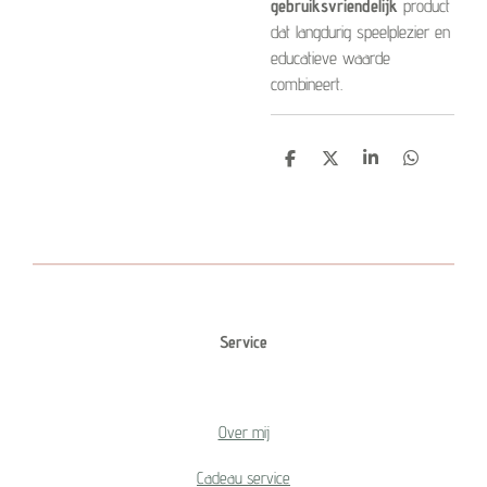
gebruiksvriendelijk
product
dat langdurig speelplezier en
educatieve waarde
combineert.
D
D
S
D
e
e
h
e
l
e
a
l
e
l
r
e
n
e
n
Service
Over mij
Cadeau service