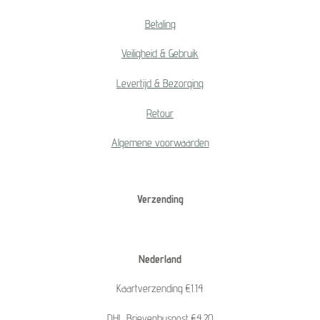
Betaling
Veiligheid & Gebruik
Levertijd & Bezorging
Retour
Algemene voorwaarden
Verzending
Nederland
Kaartverzending €1.14
DHL Brievenbuspost €4.20