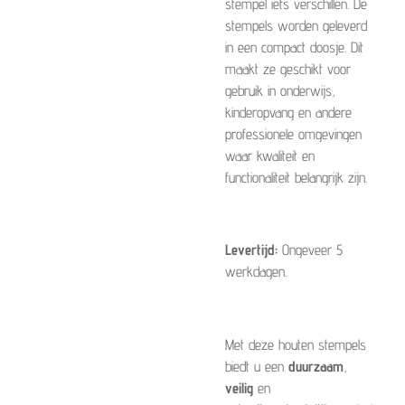
stempel iets verschillen. De
stempels worden geleverd
in een compact doosje. Dit
maakt ze geschikt voor
gebruik in onderwijs,
kinderopvang en andere
professionele omgevingen
waar kwaliteit en
functionaliteit belangrijk zijn.
Levertijd:
Ongeveer 5
werkdagen.
Met deze houten stempels
biedt u een
duurzaam
,
veilig
en