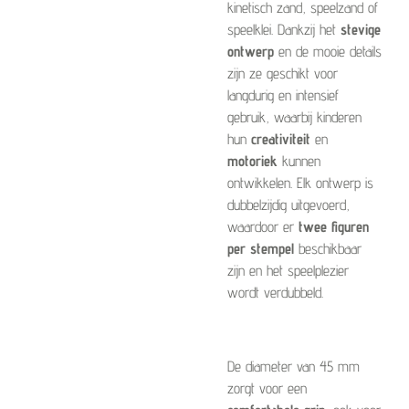
kinetisch zand, speelzand of
speelklei. Dankzij het
stevige
ontwerp
en de mooie details
zijn ze geschikt voor
langdurig en intensief
gebruik, waarbij kinderen
hun
creativiteit
en
motoriek
kunnen
ontwikkelen. Elk ontwerp is
dubbelzijdig uitgevoerd,
waardoor er
twee figuren
per stempel
beschikbaar
zijn en het speelplezier
wordt verdubbeld.
De diameter van 45 mm
zorgt voor een