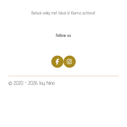
Betaal veilig met Ideal of Klarna achteraf.
Follow us
F
I
a
n
c
s
e
t
© 2020 - 2026 Joy Nino
b
a
o
g
o
r
k
a
m