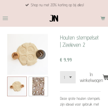
Shop nu met 20% korting op bij alles!
Ga
direct
naar
de
hoofdinhoud
Houten stempelset
| Zeeleven 2
€ 9,99
In
winkelwagen
Deze grote houten stempels
zijn ideaal voor gebruik met