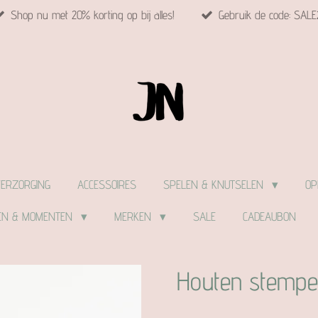
Shop nu met 20% korting op bij alles!
Gebruik de code: SALE
VERZORGING
ACCESSOIRES
SPELEN & KNUTSELEN
OP
EN & MOMENTEN
MERKEN
SALE
CADEAUBON
Houten stempel