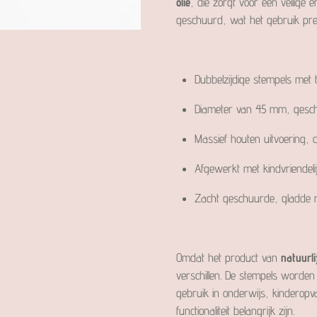
olie
, die zorgt voor een veilige
geschuurd, wat het gebruik prett
Dubbelzijdige stempels met 
Diameter van 45 mm, geschi
Massief houten uitvoering,
Afgewerkt met kindvriendelij
Zacht geschuurde, gladde 
Omdat het product van
natuurli
verschillen. De stempels worden
gebruik in onderwijs, kinderop
functionaliteit belangrijk zijn.