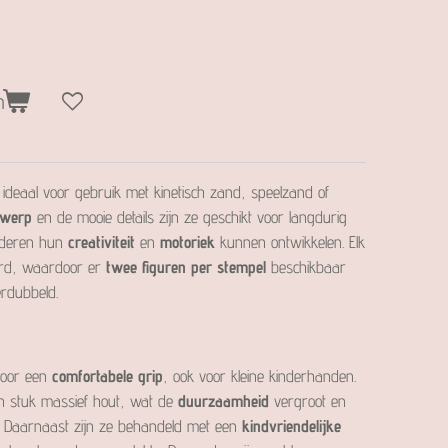
n
 ideaal voor gebruik met kinetisch zand, speelzand of
twerp
en de mooie details zijn ze geschikt voor langdurig
inderen hun
creativiteit
en
motoriek
kunnen ontwikkelen. Elk
oerd, waardoor er
twee figuren per stempel
beschikbaar
erdubbeld.
voor een
comfortabele grip
, ook voor kleine kinderhanden.
én stuk massief hout, wat de
duurzaamheid
vergroot en
g. Daarnaast zijn ze behandeld met een
kindvriendelijke