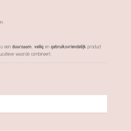
n.
t u een
duurzaam
,
veilig
en
gebruiksvriendelijk
product
ducatieve waarde combineert.