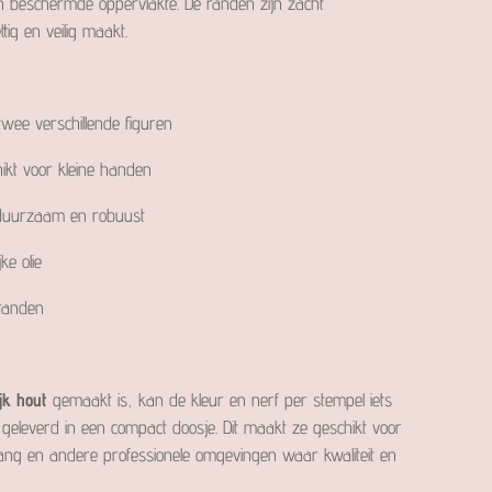
 en beschermde oppervlakte. De randen zijn zacht
ig en veilig maakt.
twee verschillende figuren
kt voor kleine handen
 duurzaam en robuust
ke olie
randen
jk hout
gemaakt is, kan de kleur en nerf per stempel iets
 geleverd in een compact doosje. Dit maakt ze geschikt voor
vang en andere professionele omgevingen waar kwaliteit en