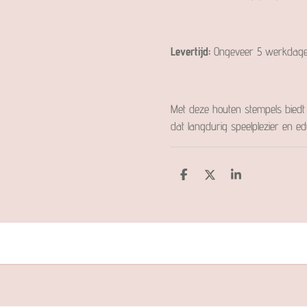
Levertijd:
Ongeveer 5 werkdage
Met deze houten stempels bied
dat langdurig speelplezier en e
D
D
S
e
e
h
l
e
a
e
l
r
n
e