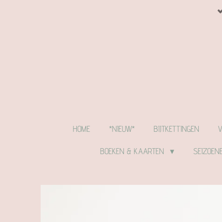
Ga
direct
naar
de
hoofdinhoud
HOME
*NIEUW*
BIJTKETTINGEN
BOEKEN & KAARTEN
SEIZOEN