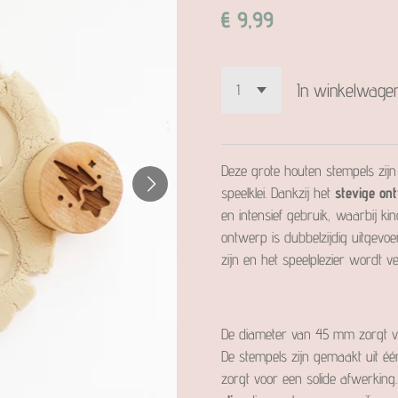
€ 9,99
In winkelwage
Deze grote houten stempels zijn
speelklei. Dankzij het
stevige on
en intensief gebruik, waarbij k
ontwerp is dubbelzijdig uitgev
zijn en het speelplezier wordt v
De diameter van 45 mm zorgt 
De stempels zijn gemaakt uit é
zorgt voor een solide afwerkin