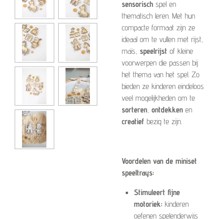
sensorisch
spel en
thematisch leren. Met hun
compacte formaat zijn ze
ideaal om te vullen met rijst,
maïs,
speelrijst
of kleine
voorwerpen die passen bij
het thema van het spel. Zo
bieden ze kinderen eindeloos
veel mogelijkheden om te
sorteren
,
ontdekken
en
creatief
bezig te zijn.
Voordelen van de miniset
speeltrays:
Stimuleert fijne
motoriek:
kinderen
oefenen spelenderwijs