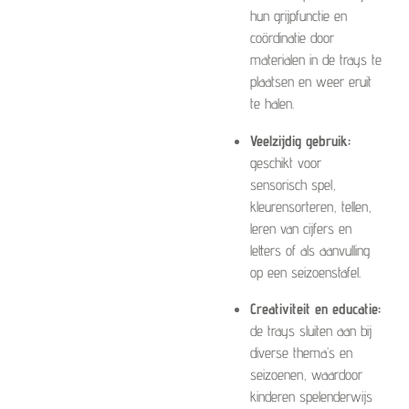
hun grijpfunctie en
coördinatie door
materialen in de trays te
plaatsen en weer eruit
te halen.
Veelzijdig gebruik:
geschikt voor
sensorisch spel,
kleurensorteren, tellen,
leren van cijfers en
letters of als aanvulling
op een seizoenstafel.
Creativiteit en educatie:
de trays sluiten aan bij
diverse thema’s en
seizoenen, waardoor
kinderen spelenderwijs