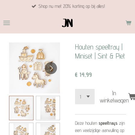
Shop nu met 20% korting op bij alles!
Ga
direct
naar
de
hoofdinhoud
Houten speeltray |
Miniset | Sint & Piet
€ 14,99
In
winkelwagen
Deze houten
speeltrays
zijn
een veelzijdige aanvulling op