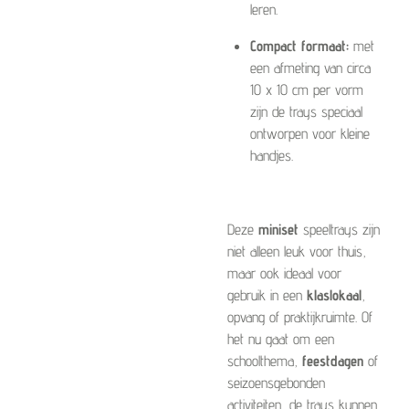
leren.
Compact formaat:
met
een afmeting van circa
10 x 10 cm per vorm
zijn de trays speciaal
ontworpen voor kleine
handjes.
Deze
miniset
speeltrays zijn
niet alleen leuk voor thuis,
maar ook ideaal voor
gebruik in een
klaslokaal
,
opvang of praktijkruimte. Of
het nu gaat om een
schoolthema,
feestdagen
of
seizoensgebonden
activiteiten, de trays kunnen