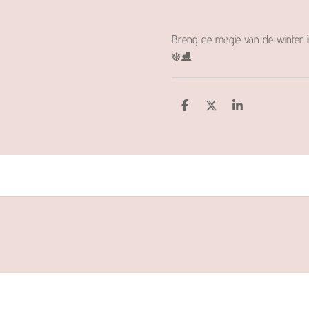
Breng de magie van de winter in 
❄️⛸️
D
D
S
e
e
h
l
e
a
e
l
r
n
e