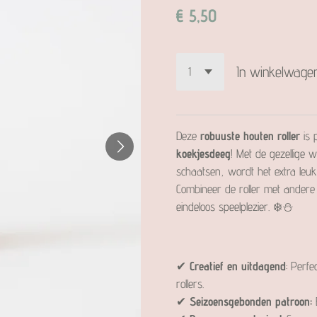
€ 5,50
In winkelwage
Deze
robuuste houten roller
is 
koekjesdeeg
! Met de gezellige 
schaatsen, wordt het extra leuk
Combineer de roller met ander
eindeloos speelplezier. ❄️⛄
✔
Creatief en uitdagend
: Perf
rollers.
✔
Seizoensgebonden patroon:
B