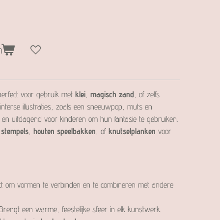
n
perfect voor gebruik met
klei
,
magisch zand
, of zelfs
winterse illustraties, zoals een sneeuwpop, muts en
 en uitdagend voor kinderen om hun fantasie te gebruiken.
e
stempels
,
houten speelbakken
, of
knutselplanken
voor
ect om vormen te verbinden en te combineren met andere
rengt een warme, feestelijke sfeer in elk kunstwerk.