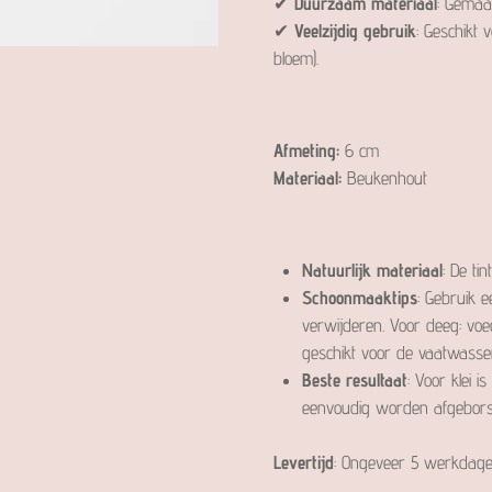
✔
Duurzaam materiaal
: Gemaa
✔
Veelzijdig gebruik
: Geschikt 
bloem).
Afmeting:
6 cm
Materiaal:
Beukenhout
Natuurlijk materiaal
: De ti
Schoonmaaktips
: Gebruik e
verwijderen. Voor deeg: vo
geschikt voor de vaatwasse
Beste resultaat
: Voor klei i
eenvoudig worden afgeborst
Levertijd
: Ongeveer 5 werkdage