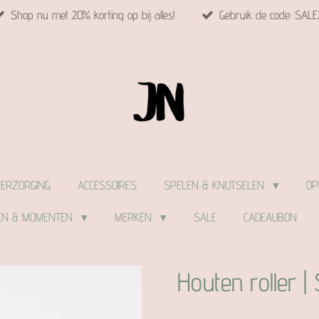
Shop nu met 20% korting op bij alles!
Gebruik de code: SALE
VERZORGING
ACCESSOIRES
SPELEN & KNUTSELEN
OP
EN & MOMENTEN
MERKEN
SALE
CADEAUBON
Houten roller |