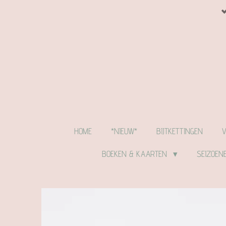
Ga
direct
naar
de
hoofdinhoud
HOME
*NIEUW*
BIJTKETTINGEN
BOEKEN & KAARTEN
SEIZOEN