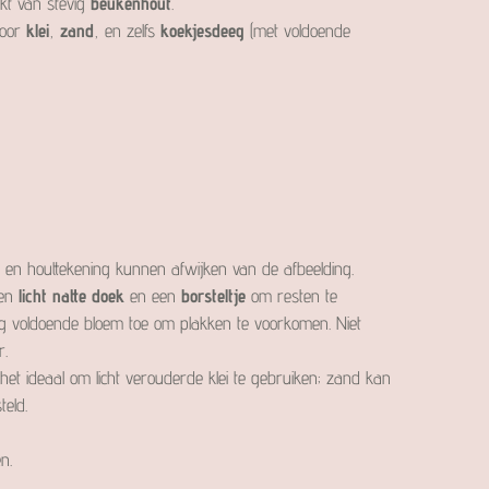
kt van stevig
beukenhout
.
voor
klei
,
zand
, en zelfs
koekjesdeeg
(met voldoende
nt en houttekening kunnen afwijken van de afbeelding.
en
licht natte doek
en een
borsteltje
om resten te
eg voldoende bloem toe om plakken te voorkomen. Niet
r.
s het ideaal om licht verouderde klei te gebruiken; zand kan
eld.
n.