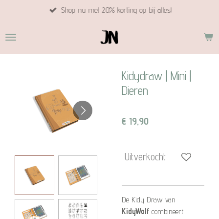
Shop nu met 20% korting op bij alles!
Ga
direct
naar
de
hoofdinhoud
Kidydraw | Mini |
Dieren
€ 19,90
Uitverkocht
De Kidy Draw van
KidyWolf
combineert