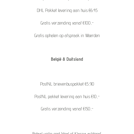
DHL Pakket levering aan huis €6.45
Gratis verzending vanaf €100,-
Gratis ophalen op afspraak in Woerden
België & Duitsland
PostNL brievenbuspakket €5,90
PostNL pakket levering aan huis €10,-
Gratis verzending vanaf €150,-
Betaal veilig met Ideal of Klarna achteraf.