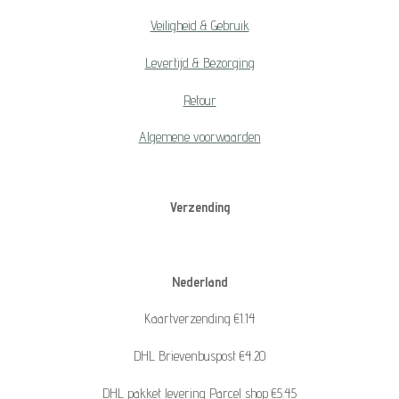
Veiligheid & Gebruik
Levertijd & Bezorging
Retour
Algemene voorwaarden
Verzending
Nederland
Kaartverzending €1.14
DHL Brievenbuspost €4.20
DHL pakket levering Parcel shop €5.45