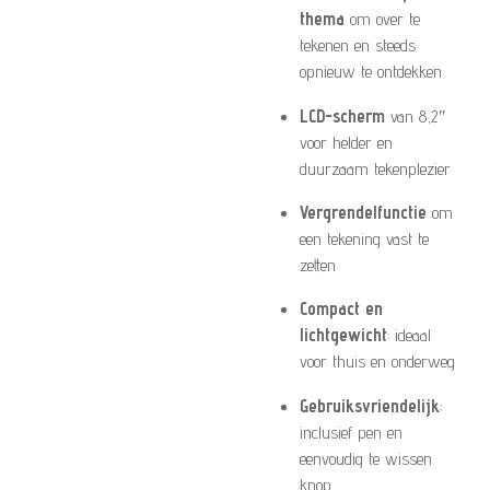
thema
om over te
tekenen en steeds
opnieuw te ontdekken
LCD-scherm
van 8,2″
voor helder en
duurzaam tekenplezier
Vergrendelfunctie
om
een tekening vast te
zetten
Compact en
lichtgewicht
: ideaal
voor thuis en onderweg
Gebruiksvriendelijk
:
inclusief pen en
eenvoudig te wissen
knop