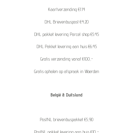
Kaartverzending €1.14
DHL Brievenbuspost €4.20
DHL pakket levering Parcel shop €5.45
DHL Pakket levering aan huis €6.45
Gratis verzending vanaf €100,-
Gratis ophalen op afspraak in Woerden
België & Duitsland
PostNL brievenbuspakket €5,90
PostNL pakket levering aan huis €10,-