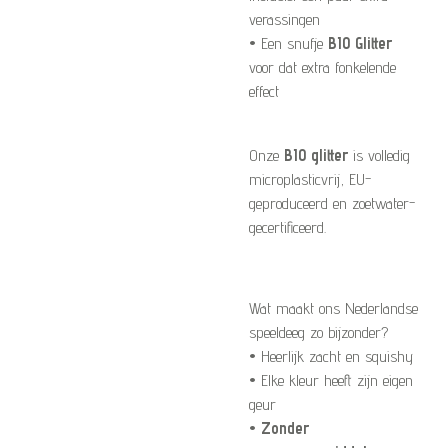
verassingen
• Een snufje
BIO Glitter
voor dat extra fonkelende
effect
Onze
BIO glitter
is volledig
microplasticvrij, EU-
geproduceerd en zoetwater-
gecertificeerd.
Wat maakt ons Nederlandse
speeldeeg zo bijzonder?
• Heerlijk zacht en squishy
• Elke kleur heeft zijn eigen
geur
•
Zonder