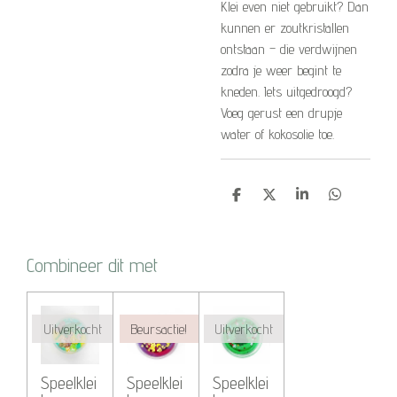
Klei even niet gebruikt? Dan
kunnen er zoutkristallen
ontstaan – die verdwijnen
zodra je weer begint te
kneden. Iets uitgedroogd?
Voeg gerust een drupje
water of kokosolie toe.
D
D
S
D
e
e
h
e
l
e
a
l
e
l
r
e
n
e
n
Combineer dit met
Uitverkocht
Beursactie!
Uitverkocht
Speelklei
Speelklei
Speelklei