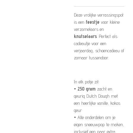
Deze vrolijke verrassingspot
is een
feestje
voor kleine
verzamelaars en
knutselaars
. Perfect als
cadeautje voor een
verjaardag, schoencadeau of
zomaar tussendoor.
In elk potje zit:
•
250 gram
zacht en
geurig Dutch Dough met
een heerlijke vanille, kokos
geur
• Alle onderdelen om je
eigen sneeuwpop te maken,
inclusief een paar extra