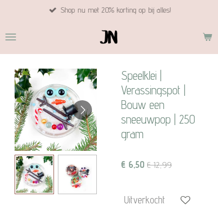
Shop nu met 20% korting op bij alles!
Ga
direct
naar
de
hoofdinhoud
Speelklei |
Verassingspot |
Bouw een
sneeuwpop | 250
gram
€ 6,50
€ 12,99
Uitverkocht