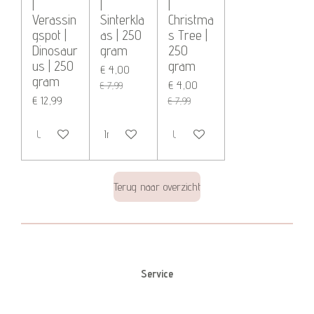
|
|
|
Verassin
Sinterkla
Christma
gspot |
as | 250
s Tree |
Dinosaur
gram
250
us | 250
gram
€ 4,00
gram
€ 4,00
€ 7,99
€ 12,99
€ 7,99
Uitverkocht
In winkelwagen
Uitverkocht
Terug naar overzicht
Service