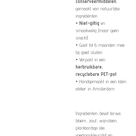
conserveermiddelen
,
gemaakt van natuurlijke
ingrediënten
•
Niet-giftig
en
smaakveilig (maar geen
snack!)
• Gaat tot 6 maanden mee
bij goed sluiten
• Verpakt in een
herbruikbare,
recyclebare PET-pot
• Handgemaakt in een klein
atelier in Amsterdam
Ingrediënten: bevat tarwe,
bloem, zout, wijnsteen,
plantaardige olie,
voedingskleurstof en