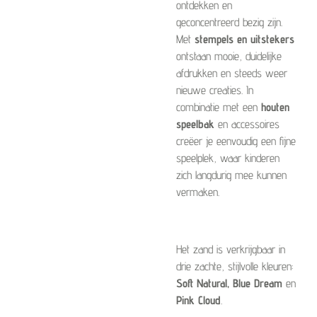
ontdekken en
geconcentreerd bezig zijn.
Met
stempels en uitstekers
ontstaan mooie, duidelijke
afdrukken en steeds weer
nieuwe creaties. In
combinatie met een
houten
speelbak
en accessoires
creëer je eenvoudig een fijne
speelplek, waar kinderen
zich langdurig mee kunnen
vermaken.
Het zand is verkrijgbaar in
drie zachte, stijlvolle kleuren:
Soft Natural, Blue Dream
en
Pink Cloud
.