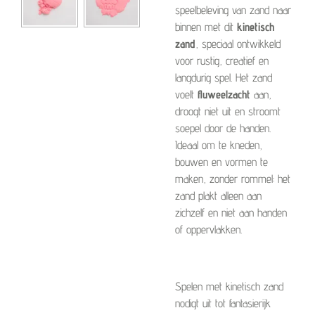
speelbeleving van zand naar
binnen met dit
kinetisch
zand
, speciaal ontwikkeld
voor rustig, creatief en
langdurig spel. Het zand
voelt
fluweelzacht
aan,
droogt niet uit en stroomt
soepel door de handen.
Ideaal om te kneden,
bouwen en vormen te
maken, zonder rommel: het
zand plakt alleen aan
zichzelf en niet aan handen
of oppervlakken.
Spelen met kinetisch zand
nodigt uit tot fantasierijk