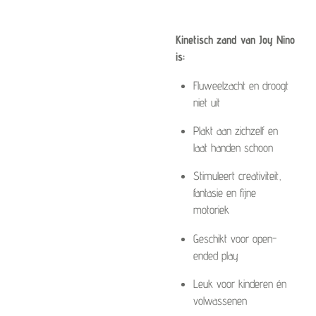
Kinetisch zand van Joy Nino
is:
Fluweelzacht en droogt
niet uit
Plakt aan zichzelf en
laat handen schoon
Stimuleert creativiteit,
fantasie en fijne
motoriek
Geschikt voor open-
ended play
Leuk voor kinderen én
volwassenen