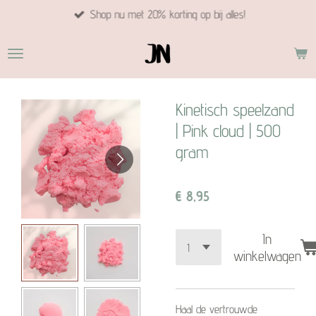
Shop nu met 20% korting op bij alles!
Ga
direct
naar
de
hoofdinhoud
Kinetisch speelzand
| Pink cloud | 500
gram
€ 8,95
In
winkelwagen
Haal de vertrouwde