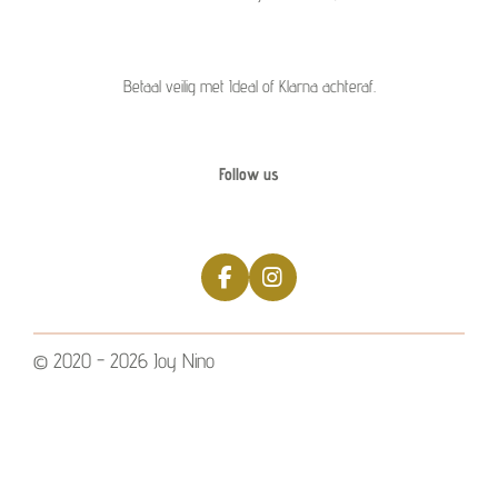
Betaal veilig met Ideal of Klarna achteraf.
Follow us
F
I
a
n
c
s
e
t
© 2020 - 2026 Joy Nino
b
a
o
g
o
r
k
a
m