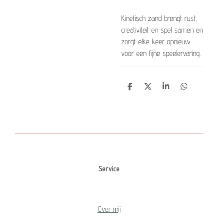
Kinetisch zand brengt rust,
creativiteit en spel samen en
zorgt elke keer opnieuw
voor een fijne speelervaring.
D
D
S
D
e
e
h
e
l
e
a
l
e
l
r
e
n
e
n
Service
Over mij