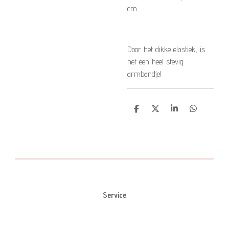
cm
Door het dikke elastiek, is
het een heel stevig
armbandje!
D
D
S
D
e
e
h
e
l
e
a
l
e
l
r
e
n
e
n
Service