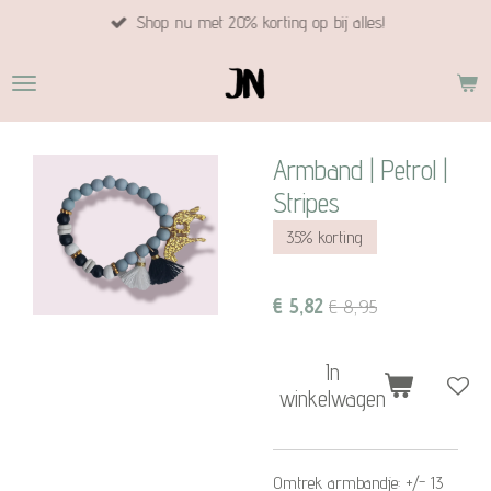
Shop nu met 20% korting op bij alles!
Ga
direct
naar
de
hoofdinhoud
Armband | Petrol |
Stripes
35% korting
€ 5,82
€ 8,95
In
winkelwagen
Omtrek armbandje: +/- 13