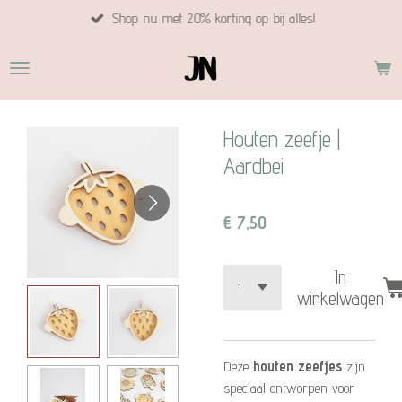
Shop nu met 20% korting op bij alles!
Ga
direct
naar
de
hoofdinhoud
Houten zeefje |
Aardbei
€ 7,50
In
winkelwagen
Deze
houten zeefjes
zijn
speciaal ontworpen voor