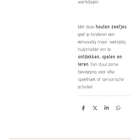
werkdagen.
Met deze
houten zeefjes
geef je kinderen een
eenvoudig maar veelzijdig
hulpmiddel om te
ontdekken, spelen en
leren
. Een duurzame
toevoeging voor elke
speelhoek of sensorische
activiteit.
D
D
S
D
e
e
h
e
l
e
a
l
e
l
r
e
n
e
n