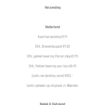
Verzending
Nederland
Kaartverzending €1.14
DHL Brievenbuspost €4.20
DHL pakket levering Parcel shop €5.45
DHL Pakket levering aan huis €6.45
Gratis verzending vanaf €100,-
Gratis ophalen op afspraak in Woerden
België & Duitsland