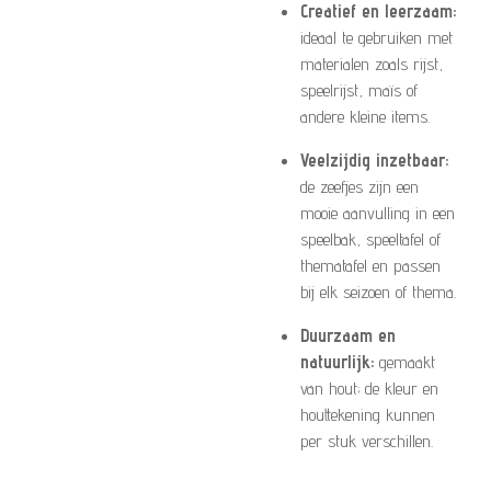
Creatief en leerzaam:
ideaal te gebruiken met
materialen zoals rijst,
speelrijst, maïs of
andere kleine items.
Veelzijdig inzetbaar:
de zeefjes zijn een
mooie aanvulling in een
speelbak, speeltafel of
thematafel en passen
bij elk seizoen of thema.
Duurzaam en
natuurlijk:
gemaakt
van hout; de kleur en
houttekening kunnen
per stuk verschillen.