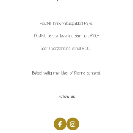
PostNL brievenbuspakket €5,90
PostNL pakket levering aan huis €10,-
Gratis verzending vanaf €150,-
Betaal veilig met Ideal of Klarna achteraf.
Follow us
F
I
a
n