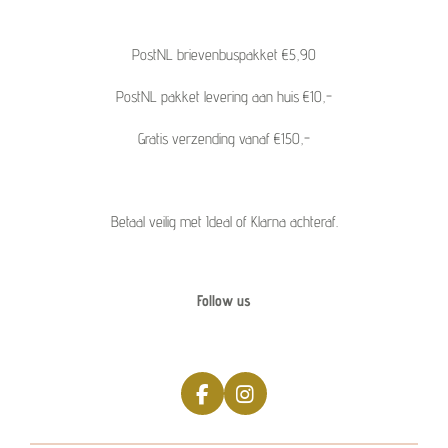
PostNL brievenbuspakket €5,90
PostNL pakket levering aan huis €10,-
Gratis verzending vanaf €150,-
Betaal veilig met Ideal of Klarna achteraf.
Follow us
F
I
a
n
c
s