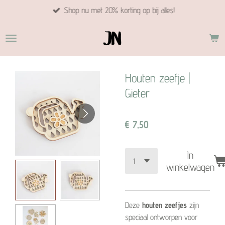
Shop nu met 20% korting op bij alles!
Ga
direct
naar
de
hoofdinhoud
Houten zeefje |
Gieter
€ 7,50
In
winkelwagen
Deze
houten zeefjes
zijn
speciaal ontworpen voor