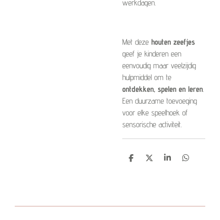
werkdagen.
Met deze
houten zeefjes
geef je kinderen een
eenvoudig maar veelzijdig
hulpmiddel om te
ontdekken, spelen en leren
.
Een duurzame toevoeging
voor elke speelhoek of
sensorische activiteit.
D
D
S
D
e
e
h
e
l
e
a
l
e
l
r
e
n
e
n