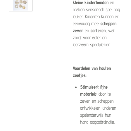
kleine kinderhanden
en
maken sensorisch spel nog
leuker. Kinderen kunnen er
eenvoudig mee
scheppen,
zeven
en
sorteren
, wat
zorgt voor actief en
leerzaam speelplezier.
Voordelen van houten
zeefjes:
Stimuleert fijne
motoriek:
door te
zeven en scheppen
ontwikkelen kinderen
spelenderwijs hun
hand-oogcoördinatie.