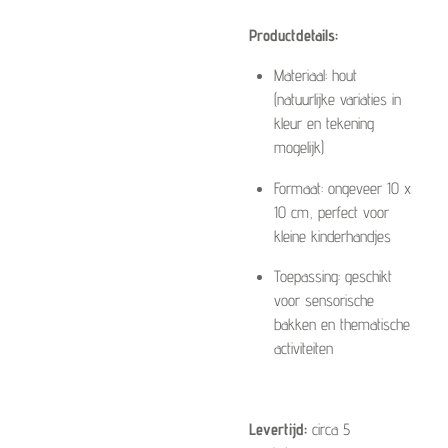
Productdetails:
Materiaal: hout
(natuurlijke variaties in
kleur en tekening
mogelijk)
Formaat: ongeveer 10 x
10 cm, perfect voor
kleine kinderhandjes
Toepassing: geschikt
voor sensorische
bakken en thematische
activiteiten
Levertijd:
circa 5