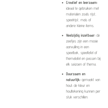
Creatief en leerzaam:
ideaal te gebruiken met
materialen zoals rijst,
speelrijst, maïs of
andere kleine items.
Veelzijdig inzetbaar:
de
zeefjes zijn een mooie
aanvulling in een
speelbak, speeltafel of
thematafel en passen bij
elk seizoen of thema.
Duurzaam en
natuurlijk:
gemaakt van
hout; de kleur en
houttekening kunnen per
stuk verschillen.