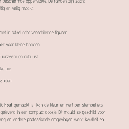
 en beschermde oppervlakte. De randen zijn zacht
ig en veilig maakt.
met in totaal acht verschillende figuren
kt voor kleine handen
 duurzaam en robuust
ke olie
randen
jk hout
gemaakt is, kan de kleur en nerf per stempel iets
 geleverd in een compact doosje. Dit maakt ze geschikt voor
vang en andere professionele omgevingen waar kwaliteit en