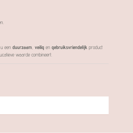
n.
t u een
duurzaam
,
veilig
en
gebruiksvriendelijk
product
ducatieve waarde combineert.