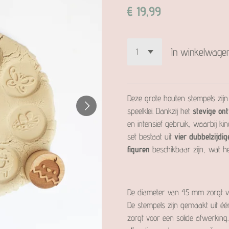
€ 19,99
In winkelwage
Deze grote houten stempels zijn
speelklei. Dankzij het
stevige on
en intensief gebruik, waarbij k
set bestaat uit
vier dubbelzijdi
figuren
beschikbaar zijn, wat het
De diameter van 45 mm zorgt 
De stempels zijn gemaakt uit é
zorgt voor een solide afwerkin