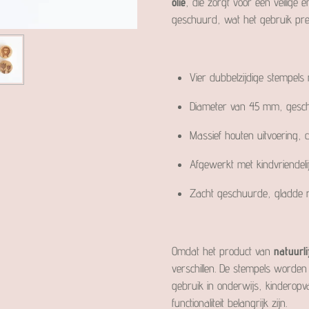
olie
, die zorgt voor een veilige
geschuurd, wat het gebruik prett
Vier dubbelzijdige stempels 
Diameter van 45 mm, geschi
Massief houten uitvoering,
Afgewerkt met kindvriendelij
Zacht geschuurde, gladde 
Omdat het product van
natuurli
verschillen. De stempels worden
gebruik in onderwijs, kinderop
functionaliteit belangrijk zijn.