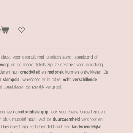
n
 ideaal voor gebruik met kinetisch zand, speelzand of
twerp
en de mooie details zijn ze geschikt voor langdurig
inderen hun
creativiteit
en
motoriek
kunnen ontwikkelen. De
ge stempels
, waardoor er in totaal
acht verschillende
 speelplezier aanzienlijk vergroot.
voor een
comfortabele grip
, ook voor kleine kinderhanden.
én stuk massief hout, wat de
duurzaamheid
vergroot en
g. Daarnaast zijn ze behandeld met een
kindvriendelijke