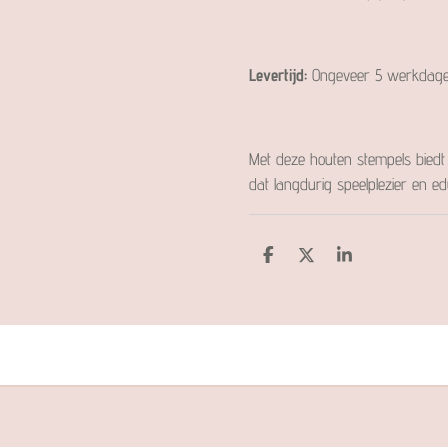
Levertijd:
Ongeveer 5 werkdage
Met deze houten stempels bied
dat langdurig speelplezier en e
D
D
S
e
e
h
l
e
a
e
l
r
n
e