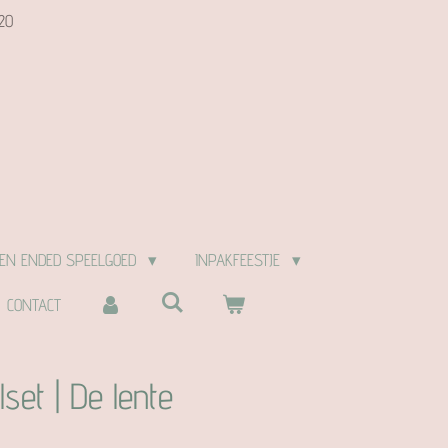
20
EN ENDED SPEELGOED
INPAKFEESTJE
CONTACT
set | De lente