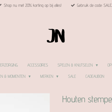
Shop nu met 20% korting op bij alles!
Gebruik de code: SALE
VERZORGING
ACCESSOIRES
SPELEN & KNUTSELEN
OP
EN & MOMENTEN
MERKEN
SALE
CADEAUBON
Houten stempel