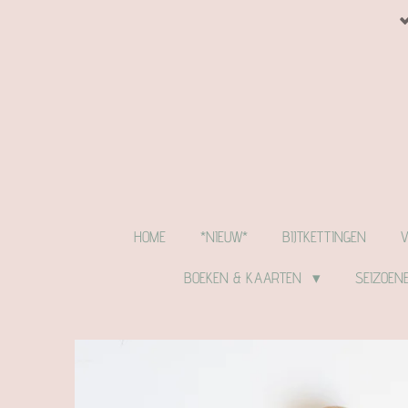
Ga
direct
naar
de
hoofdinhoud
HOME
*NIEUW*
BIJTKETTINGEN
BOEKEN & KAARTEN
SEIZOEN