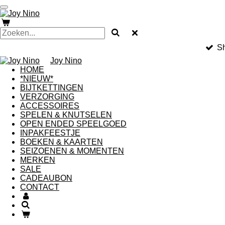
Ga
direct
naar
de
hoofdinhoud
Sh
Joy Nino
HOME
*NIEUW*
BIJTKETTINGEN
VERZORGING
ACCESSOIRES
SPELEN & KNUTSELEN
OPEN ENDED SPEELGOED
INPAKFEESTJE
BOEKEN & KAARTEN
SEIZOENEN & MOMENTEN
MERKEN
SALE
CADEAUBON
CONTACT