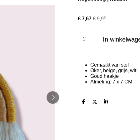
€ 7,67
€ 9,95
In winkelwag
Gemaakt van stof
Oker, beige, grijs, wit
Goud haakje
Afmeting: 7 x 7 CM
D
D
S
e
e
h
l
e
a
e
l
r
n
e