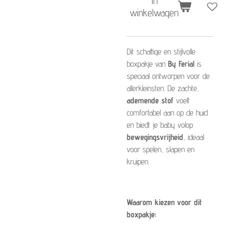
In
winkelwagen
Dit schattige en stijlvolle
boxpakje van
By Ferial
is
speciaal ontworpen voor de
allerkleinsten. De zachte,
ademende stof
voelt
comfortabel aan op de huid
en biedt je baby volop
bewegingsvrijheid
, ideaal
voor spelen, slapen en
kruipen.
Waarom kiezen voor dit
boxpakje: