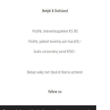
België & Duitsland
PostNL brievenbuspakket €5,90
PostNL pakket levering aan huis €10,-
Gratis verzending vanaf €150,-
Betaal veilig met Ideal of Klarna achteraf.
Follow us