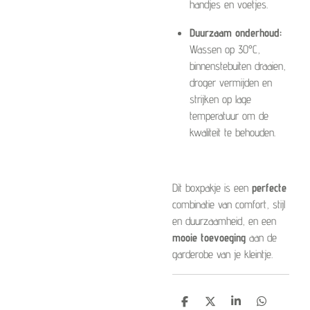
handjes en voetjes.
Duurzaam onderhoud:
Wassen op 30°C,
binnenstebuiten draaien,
droger vermijden en
strijken op lage
temperatuur om de
kwaliteit te behouden.
Dit boxpakje is een
perfecte
combinatie van comfort, stijl
en duurzaamheid, en een
mooie toevoeging
aan de
garderobe van je kleintje.
D
D
S
D