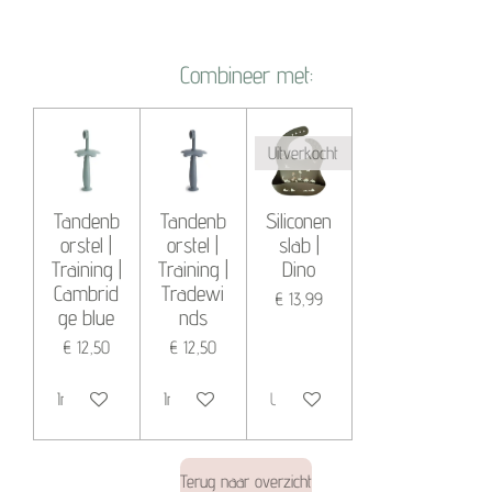
e
e
h
e
l
e
a
l
e
l
r
e
n
e
n
Combineer met:
Uitverkocht
Tandenb
Tandenb
Siliconen
orstel |
orstel |
slab |
Training |
Training |
Dino
Cambrid
Tradewi
€ 13,99
ge blue
nds
€ 12,50
€ 12,50
In winkelwagen
In winkelwagen
Uitverkocht
Terug naar overzicht