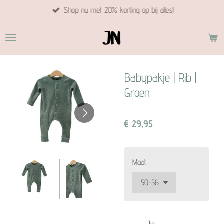
Shop nu met 20% korting op bij alles!
Ga
direct
naar
de
hoofdinhoud
Babypakje | Rib |
Groen
€ 29,95
Maat