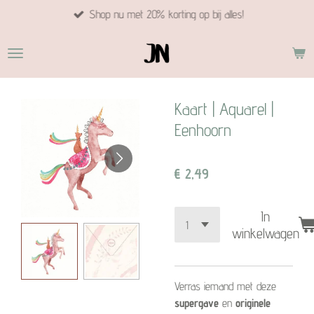
Shop nu met 20% korting op bij alles!
Ga
direct
naar
de
hoofdinhoud
Kaart | Aquarel |
Eenhoorn
€ 2,49
In
winkelwagen
Verras iemand met deze
supergave
en
originele