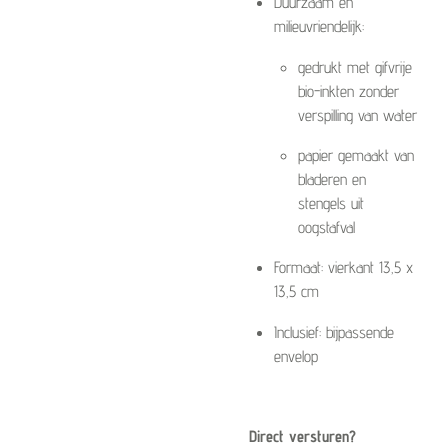
Duurzaam en
milieuvriendelijk:
gedrukt met gifvrije
bio-inkten zonder
verspilling van water
papier gemaakt van
bladeren en
stengels uit
oogstafval
Formaat: vierkant 13,5 x
13,5 cm
Inclusief: bijpassende
envelop
Direct versturen?