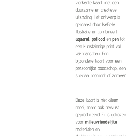
vierkante kaart met een
duurzame en creatieve
uitstraling. Het ontwerp is
gemaakt door IsaBella
Illustratie en combineert
aquarel
,
potlood
en
pen
tot
een kunstzinnige print vol
vakmanschap. Een
bijzondere kaart voor een
persoonlijke boodschap, een
speciaal moment of zomaar.
Deze kaart is niet alleen
mooi, maar ook bewust
geproduceerd. Er is gekozen
voor
milieuvriendelijke
materialen en