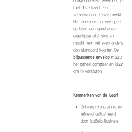
druktechnieken, waardoor je
met deze kaart een
verantwoorde keuze maakt.
Het vierkante formaat geeft
de kaart een speelse en
eigentijdse uitstraling en
maakt hem net even anders
dan standaard kaarten. De
bijpassende envelop
maakt
het geheel compleet en klaar
om te versturen.
Kenmerken van de kaart
Ontwerp: kunstzinnig en
liefdevol geïllustreerd
door IsaBella Illustratie