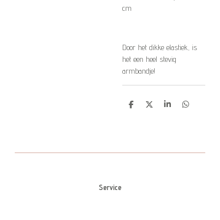
cm
Door het dikke elastiek, is
het een heel stevig
armbandje!
D
D
S
D
e
e
h
e
l
e
a
l
e
l
r
e
n
e
n
Service