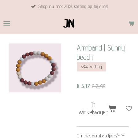
Shop nu met 20% korting op bij alles!
Ga
direct
naar
de
hoofdinhoud
Armband | Sunny
beach
35% korting
€ 5,17
€ 7,95
In
winkelwagen
Omtrek armbandje: +/- 14