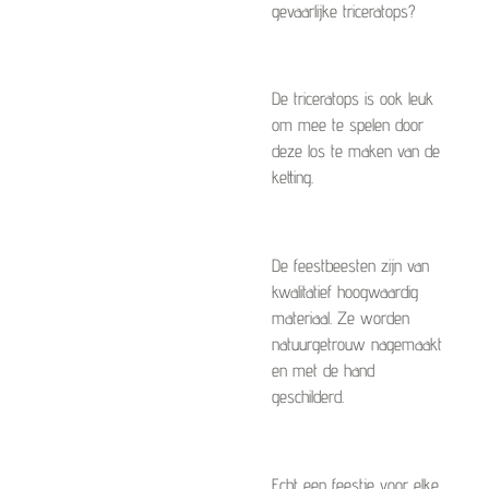
gevaarlijke triceratops?
De triceratops is ook leuk
om mee te spelen door
deze los te maken van de
ketting.
De feestbeesten zijn van
kwalitatief hoogwaardig
materiaal. Ze worden
natuurgetrouw nagemaakt
en met de hand
geschilderd.
Echt een feestje voor elke