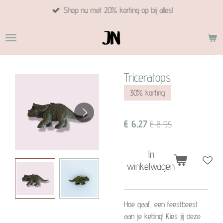
Shop nu met 20% korting op bij alles!
Ga
direct
naar
de
hoofdinhoud
Triceratops
30% korting
€ 6,27
€ 8,95
In
winkelwagen
Hoe gaaf, een feestbeest
aan je ketting! Kies jij deze