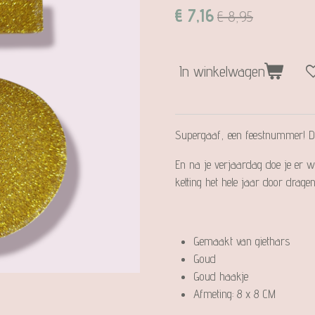
€ 7,16
€ 8,95
In winkelwagen
Supergaaf, een feestnummer! Dat
En na je verjaardag doe je er w
ketting het hele jaar door dragen
Gemaakt van giethars
Goud
Goud haakje
Afmeting: 8 x 8 CM