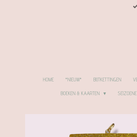
Ga
direct
naar
de
hoofdinhoud
HOME
*NIEUW*
BIJTKETTINGEN
V
BOEKEN & KAARTEN
SEIZOEN