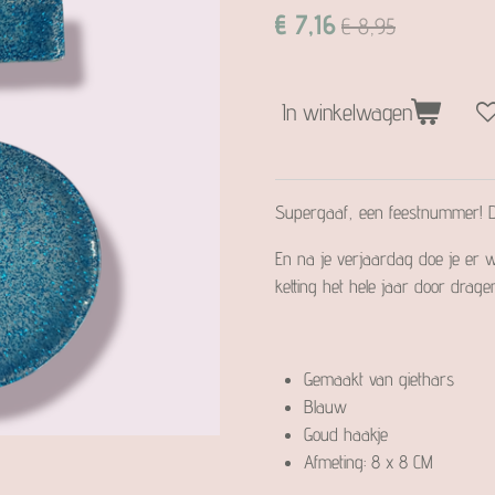
€ 7,16
€ 8,95
In winkelwagen
Supergaaf, een feestnummer! Da
En na je verjaardag doe je er 
ketting het hele jaar door dragen
Gemaakt van giethars
Blauw
Goud haakje
Afmeting: 8 x 8 CM