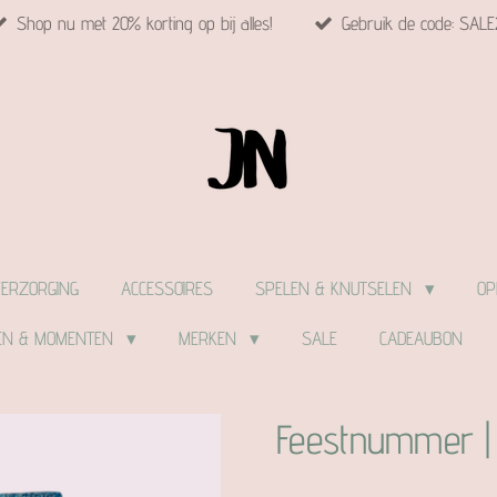
Shop nu met 20% korting op bij alles!
Gebruik de code: SALE
VERZORGING
ACCESSOIRES
SPELEN & KNUTSELEN
OP
EN & MOMENTEN
MERKEN
SALE
CADEAUBON
Feestnummer | 