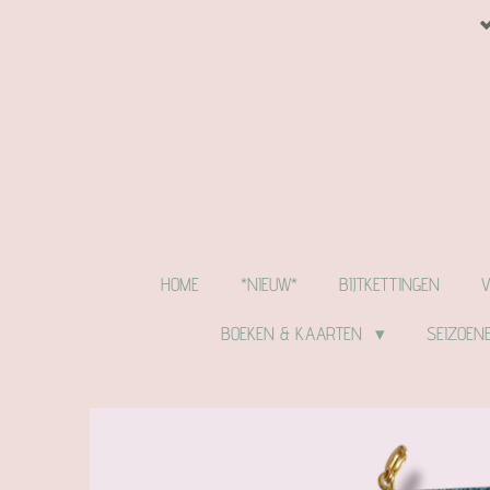
Ga
direct
naar
de
hoofdinhoud
HOME
*NIEUW*
BIJTKETTINGEN
BOEKEN & KAARTEN
SEIZOEN