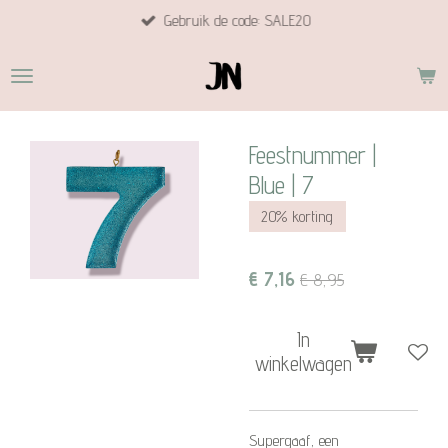
Gebruik de code: SALE20
Ga
direct
naar
de
hoofdinhoud
Feestnummer |
Blue | 7
20% korting
€ 7,16
€ 8,95
In
winkelwagen
Supergaaf, een