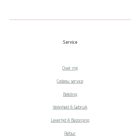
l
e
a
l
e
l
r
e
n
e
n
Service
Over mij
Cadeau service
Betaling
Veiligheid & Gebruik
Levertijd & Bezorging
Retour