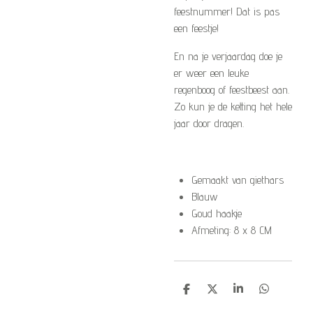
feestnummer! Dat is pas
een feestje!
En na je verjaardag doe je
er weer een leuke
regenboog of feestbeest aan.
Zo kun je de ketting het hele
jaar door dragen.
Gemaakt van giethars
Blauw
Goud haakje
Afmeting: 8 x 8 CM
D
D
S
D
e
e
h
e