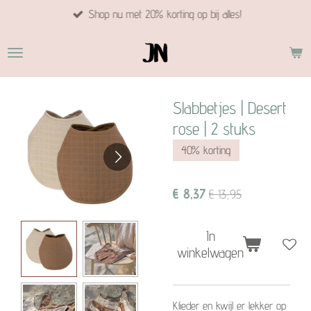
Shop nu met 20% korting op bij alles!
Ga
direct
naar
de
hoofdinhoud
Slabbetjes | Desert
rose | 2 stuks
40% korting
€ 8,37
€ 13,95
In
winkelwagen
Klieder en kwijl er lekker op