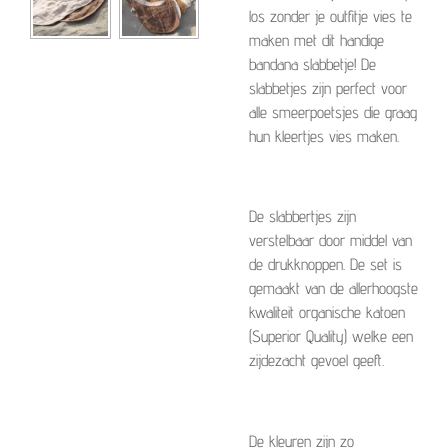
los zonder je outfitje vies te
maken met dit handige
bandana slabbetje! De
slabbetjes zijn perfect voor
alle smeerpoetsjes die graag
hun kleertjes vies maken.
De slabbertjes zijn
verstelbaar door middel van
de drukknoppen. De set is
gemaakt van de allerhoogste
kwaliteit organische katoen
(Superior Quality) welke een
zijdezacht gevoel geeft.
De kleuren zijn zo