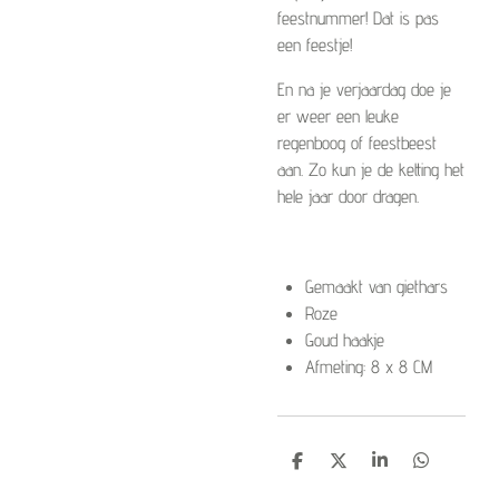
feestnummer! Dat is pas
een feestje!
En na je verjaardag doe je
er weer een leuke
regenboog of feestbeest
aan. Zo kun je de ketting het
hele jaar door dragen.
Gemaakt van giethars
Roze
Goud haakje
Afmeting: 8 x 8 CM
D
D
S
D
e
e
h
e