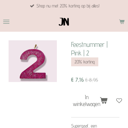
Shop nu met 20% korting op bij alles!
Ga
direct
naar
de
hoofdinhoud
Feestnummer |
Pink | 2
20% korting
€ 7,16
€ 8,95
In
winkelwagen
Supergaaf, een