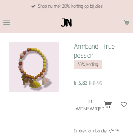
Shop nu met 20% korting op bij alles!
Ga
direct
naar
de
hoofdinhoud
Armband | True
passion
35% korting
€ 5,82
€ 8,95
In
winkelwagen
Omtrek armbandje: +/- 14