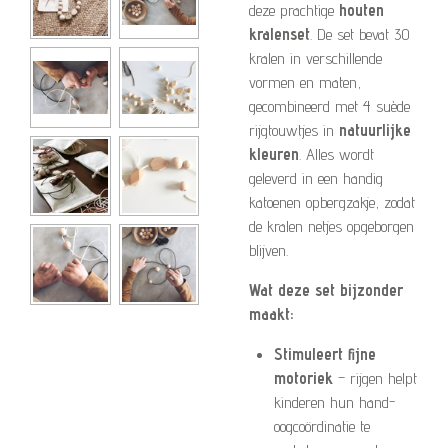
deze prachtige
houten
kralenset
. De set bevat 30
kralen in verschillende
vormen en maten,
gecombineerd met 4 suède
rijgtouwtjes in
natuurlijke
kleuren
. Alles wordt
geleverd in een handig
katoenen opbergzakje, zodat
de kralen netjes opgeborgen
blijven.
Wat deze set bijzonder
maakt:
Stimuleert fijne
motoriek
– rijgen helpt
kinderen hun hand-
oogcoördinatie te