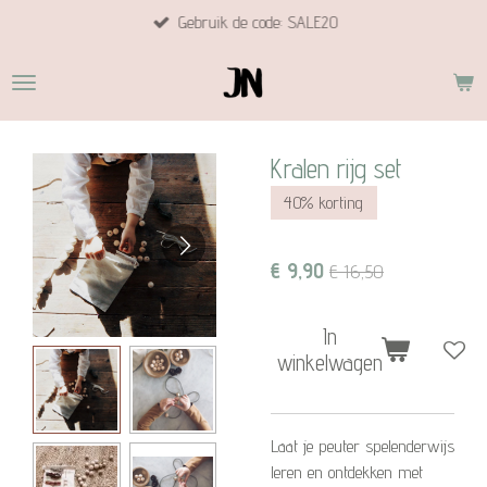
Gebruik de code: SALE20
Ga
direct
naar
de
hoofdinhoud
Kralen rijg set
40% korting
€ 9,90
€ 16,50
In
winkelwagen
Laat je peuter spelenderwijs
leren en ontdekken met