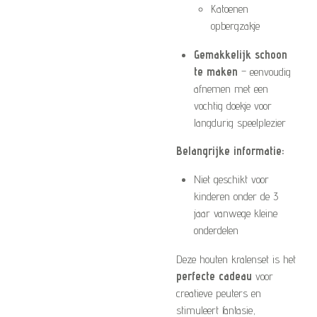
Katoenen
opbergzakje
Gemakkelijk schoon
te maken
– eenvoudig
afnemen met een
vochtig doekje voor
langdurig speelplezier
Belangrijke informatie:
Niet geschikt voor
kinderen onder de 3
jaar vanwege kleine
onderdelen
Deze houten kralenset is het
perfecte cadeau
voor
creatieve peuters en
stimuleert fantasie,