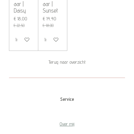
aar |
aar |
Daisy
Sunset
€ 18,00
€ 14,40
€ 22,50
€ 18,00
In winkelwagen
In winkelwagen
Terug naar overzicht
Service
Over mij