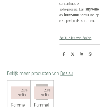
concentratie en
zelfexpressie. Een
stijlvolle
en
leerzame
aanvulling op
elk speelgoedassortiment.
Bekijk alles van Bezisa
D
D
S
D
e
e
h
e
l
e
a
l
e
l
r
e
n
e
n
Bekijk meer producten van
Bezisa
20%
20%
korting
korting
Rammel
Rammel