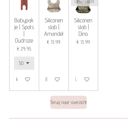
Uitverkocht
Babypak
Siliconen
Siliconen
je | Spots
slab |
slab |
|
Amandel
Dino
Oudroze
€ 13,99
€ 13,99
€ 29,95
In winkelwagen
Bekijk details
Uitverkocht
Terug naar overzicht