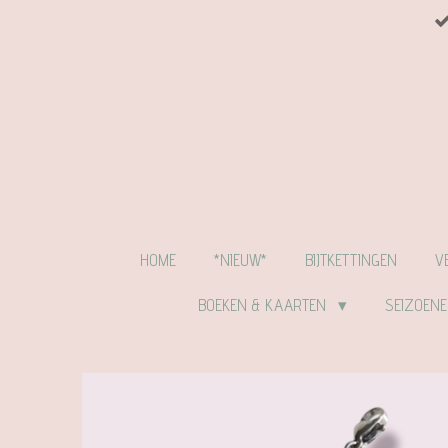
Ga
direct
naar
de
hoofdinhoud
HOME
*NIEUW*
BIJTKETTINGEN
V
BOEKEN & KAARTEN
SEIZOEN