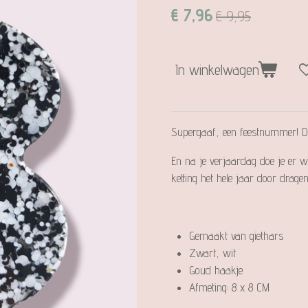
€ 7,96
€ 9,95
In winkelwagen
Supergaaf, een feestnummer! Dat
En na je verjaardag doe je er w
ketting het hele jaar door dragen
Gemaakt van giethars
Zwart, wit
Goud haakje
Afmeting: 8 x 8 CM